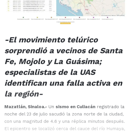
-El movimiento telúrico
sorprendió a vecinos de Santa
Fe, Mojolo y La Guásima;
especialistas de la UAS
identifican una falla activa en
la región-
Mazatlán, Sinaloa.-
Un
sismo en Culiacán
registrado la
noche del 23 de julio sacudió la zona norte de la ciudad,
con una magnitud de 4.6 y una réplica minutos después.
El epicentro se localizó cerca del cauce del río Humaya,