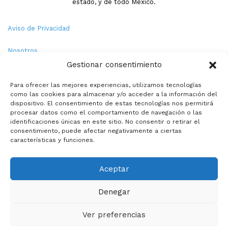
estado, y de todo México.
Aviso de Privacidad
Nosotros
Gestionar consentimiento
Términos y Condiciones
Para ofrecer las mejores experiencias, utilizamos tecnologías
como las cookies para almacenar y/o acceder a la información del
Política de Cookies
dispositivo. El consentimiento de estas tecnologías nos permitirá
procesar datos como el comportamiento de navegación o las
Contacto
identificaciones únicas en este sitio. No consentir o retirar el
consentimiento, puede afectar negativamente a ciertas
características y funciones.
© Copyright 2026,PMX. Todos los derechos reservados.
Aceptar
Inicio
Local
Estatal
Nacional
Internacional
Deportes
Denegar
Politica
Entretenimiento
Especiales
La opinion de:
Ver preferencias
Facebook
X
YouTube
Instagram
TikTok