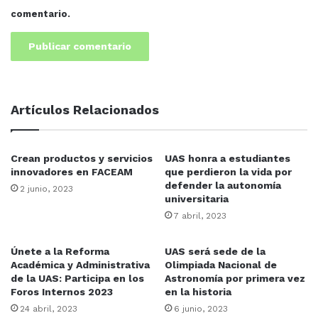
Agregó que el Sindicato inició una jornada informativa en
comentario.
los centros de trabajo y se instalarán módulos de
atención para apoyar a quienes no dominan las
herramientas digitales para registrarse o subir la
documentación.
Artículos Relacionados
CONVOCATORIA
PERSONAL
UAS
Crean productos y servicios
UAS honra a estudiantes
innovadores en FACEAM
que perdieron la vida por
defender la autonomía
2 junio, 2023
universitaria
7 abril, 2023
Únete a la Reforma
UAS será sede de la
Académica y Administrativa
Olimpiada Nacional de
de la UAS: Participa en los
Astronomía por primera vez
Foros Internos 2023
en la historia
24 abril, 2023
6 junio, 2023