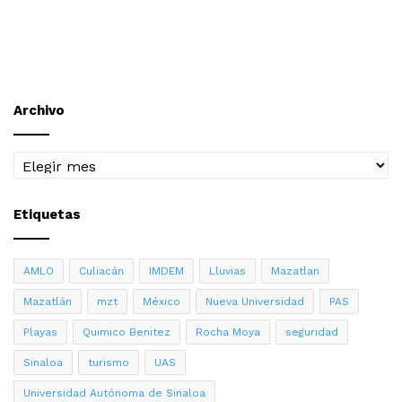
Archivo
Archivo
Etiquetas
AMLO
Culiacán
IMDEM
Lluvias
Mazatlan
Mazatlán
mzt
México
Nueva Universidad
PAS
Playas
Quimico Benitez
Rocha Moya
seguridad
Sinaloa
turismo
UAS
Universidad Autónoma de Sinaloa