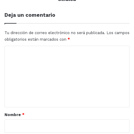
agua
en
Deja un comentario
el
sur
de
Tu dirección de correo electrónico no será publicada.
Los campos
Sinaloa
obligatorios están marcados con
*
C
o
m
e
n
t
a
r
Nombre
*
i
o