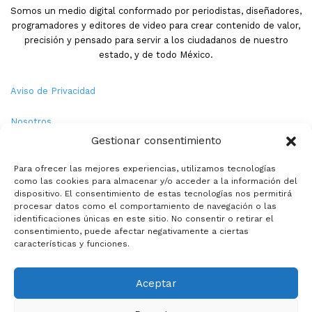
Somos un medio digital conformado por periodistas, diseñadores,
programadores y editores de video para crear contenido de valor,
precisión y pensado para servir a los ciudadanos de nuestro
estado, y de todo México.
Aviso de Privacidad
Nosotros
Gestionar consentimiento
Términos y Condiciones
Para ofrecer las mejores experiencias, utilizamos tecnologías
como las cookies para almacenar y/o acceder a la información del
Política de Cookies
dispositivo. El consentimiento de estas tecnologías nos permitirá
procesar datos como el comportamiento de navegación o las
Contacto
identificaciones únicas en este sitio. No consentir o retirar el
consentimiento, puede afectar negativamente a ciertas
características y funciones.
© Copyright 2026,PMX. Todos los derechos reservados.
Aceptar
Inicio
Local
Estatal
Nacional
Internacional
Deportes