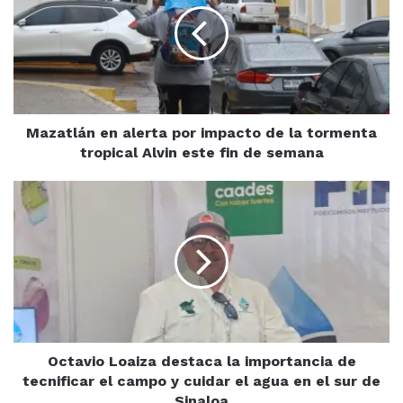
por
impacto
de
la
tormenta
tropical
Alvin
Mazatlán en alerta por impacto de la tormenta
este
tropical Alvin este fin de semana
fin
de
Octavio
semana
Loaiza
destaca
la
importancia
de
tecnificar
el
campo
y
Octavio Loaiza destaca la importancia de
cuidar
tecnificar el campo y cuidar el agua en el sur de
el
Sinaloa