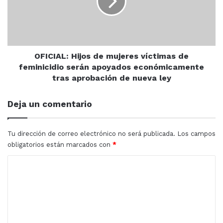
víctimas
de
feminicidio
serán
apoyados
económicamente
OFICIAL: Hijos de mujeres víctimas de
tras
feminicidio serán apoyados económicamente
aprobación
tras aprobación de nueva ley
de
nueva
Las rutas salen los sábados y regresan los domingos
Deja un comentario
ley
por la noche. Para quienes gusten viajar y conocer las
maravillas de nuestra entidad, pueden acceder a la
Tu dirección de correo electrónico no será publicada.
Los campos
plataforma digital, descubresinaloa.com, puntualizó.
obligatorios están marcados con
*
C
o
m
e
n