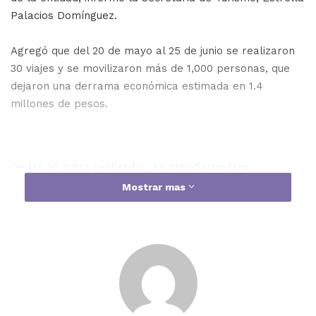
Palacios Domínguez.
Agregó que del 20 de mayo al 25 de junio se realizaron
30 viajes y se movilizaron más de 1,000 personas, que
dejaron una derrama económica estimada en 1.4
millones de pesos.
De las 30 rutas realizadas, se atendieron tres
solicitudes de rutas especiales, dos para adultos
Mostrar mas
mayores de Guamúchil, Salvador Alvarado, y una más de
maestros jubilados de Escuinapa.
En todas las visitas, los Ayuntamientos han estado muy
activos con la atención a los turistas, procurando que
tengan una de las mejores estancias para que se
regresen con bonitas experiencias y queden