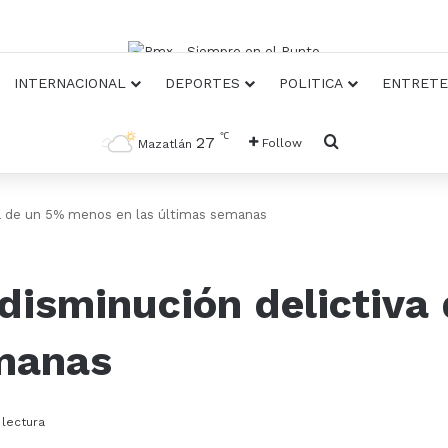
INTERNACIONAL
DEPORTES
POLITICA
ENTRETE
℃
Busqueda
27
Follow
Mazatlán
va de un 5% menos en las últimas semanas
 disminución delictiv
emanas
 lectura