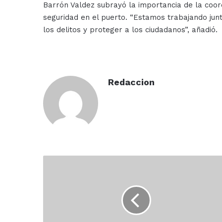
Barrón Valdez subrayó la importancia de la coo
seguridad en el puerto. “Estamos trabajando jun
los delitos y proteger a los ciudadanos”, añadió.
Redaccion
Vinculan
a
proceso
a
'El
Pelón',