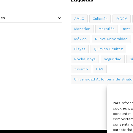
AMLO
Culiacán
IMDEM
Mazatlan
Mazatlán
mzt
México
Nueva Universidad
Playas
Quimico Benitez
Rocha Moya
seguridad
S
turismo
UAS
Universidad Autónoma de Sinalo
Para ofrec
cookies par
consentimi
comportami
consentir o
característ