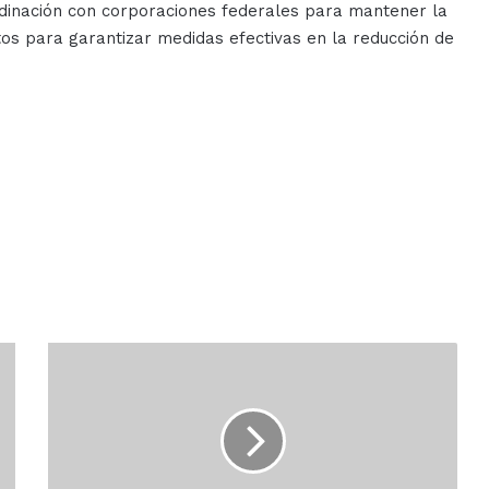
rdinación con corporaciones federales para mantener la
tos para garantizar medidas efectivas en la reducción de
La
UAS
toma
protesta
a
Comités