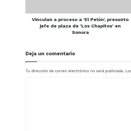
presunto
jefe
de
plaza
Vinculan a proceso a 'El Pelón', presunto
de
jefe de plaza de 'Los Chapitos' en
'Los
Sonora
Chapitos'
en
Sonora
Deja un comentario
Tu dirección de correo electrónico no será publicada.
Lo
C
o
m
e
n
t