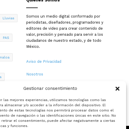
Somos un medio digital conformado por
Lluvias
periodistas, diseñadores, programadores y
editores de video para crear contenido de
valor, precisión y pensado para servir a los
PAS
ciudadanos de nuestro estado, y de todo
México.
inaloa
Aviso de Privacidad
Nosotros
a
Términos y Condiciones
Gestionar consentimiento
Política de Cookies
er las mejores experiencias, utilizamos tecnologías como las
a almacenar y/o acceder a la información del dispositivo. El
ento de estas tecnologías nos permitirá procesar datos como el
Contacto
ento de navegación o las identificaciones únicas en este sitio. No
 retirar el consentimiento, puede afectar negativamente a ciertas
icas y funciones.