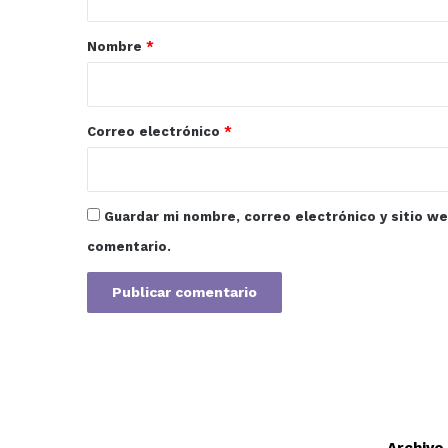
a
r
Nombre
*
i
o
*
Correo electrónico
*
Guardar mi nombre, correo electrónico y sitio w
comentario.
Archivo