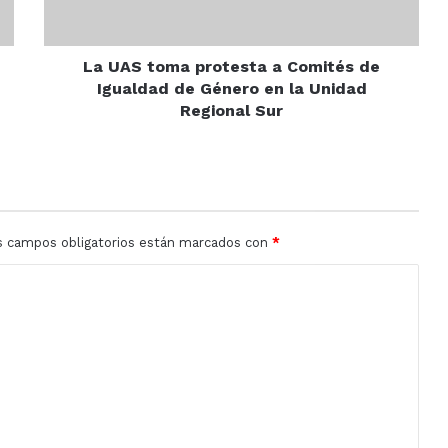
de
Igualdad
de
Género
La UAS toma protesta a Comités de
en
Igualdad de Género en la Unidad
la
Regional Sur
Unidad
Regional
Sur
s campos obligatorios están marcados con
*