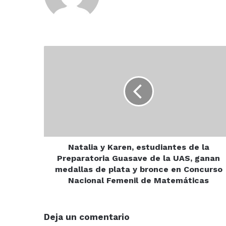
Natalia
y
Karen,
estudiantes
de
la
Preparatoria
Guasave
de
la
Natalia y Karen, estudiantes de la
UAS,
Preparatoria Guasave de la UAS, ganan
ganan
medallas de plata y bronce en Concurso
medallas
Nacional Femenil de Matemáticas
de
plata
y
Deja un comentario
bronce