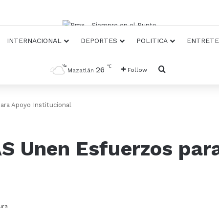
INTERNACIONAL
DEPORTES
POLITICA
ENTRETE
℃
Busqueda
26
Follow
Mazatlán
ra Apoyo Institucional
AS Unen Esfuerzos par
ura