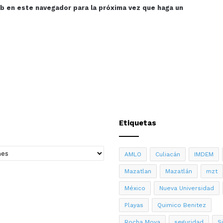
eb en este navegador para la próxima vez que haga un
Etiquetas
AMLO
Culiacán
IMDEM
Mazatlan
Mazatlán
mzt
México
Nueva Universidad
Playas
Quimico Benitez
Rocha Moya
seguridad
S