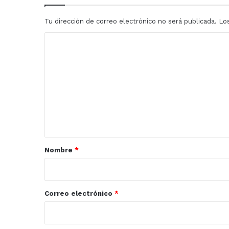
en
Concurso
Tu dirección de correo electrónico no será publicada.
Lo
Nacional
Femenil
C
de
o
Matemáticas
m
e
n
t
a
r
Nombre
*
i
o
*
Correo electrónico
*