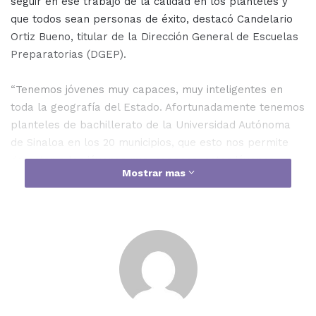
seguir en ese trabajo de la calidad en los planteles y
que todos sean personas de éxito, destacó Candelario
Ortiz Bueno, titular de la Dirección General de Escuelas
Preparatorias (DGEP).
“Tenemos jóvenes muy capaces, muy inteligentes en
toda la geografía del Estado. Afortunadamente tenemos
planteles de bachillerato de la Universidad Autónoma
de Sinaloa en los 20 municipios, que esto nos permite
detectar a los jóvenes muy capaces, estos jóvenes
Mostrar mas
reciben una formación sólida y eso les permite competir
a un alto nivel”, enfatizó.