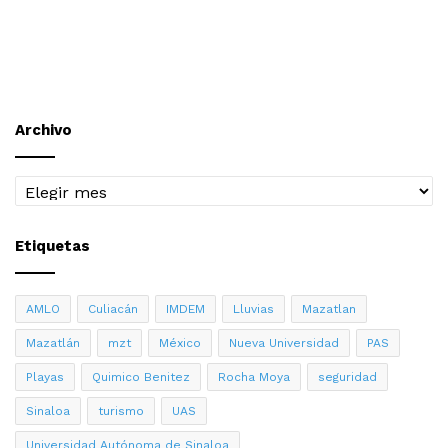
Archivo
Archivo
Etiquetas
AMLO
Culiacán
IMDEM
Lluvias
Mazatlan
Mazatlán
mzt
México
Nueva Universidad
PAS
Playas
Quimico Benitez
Rocha Moya
seguridad
Sinaloa
turismo
UAS
Universidad Autónoma de Sinaloa