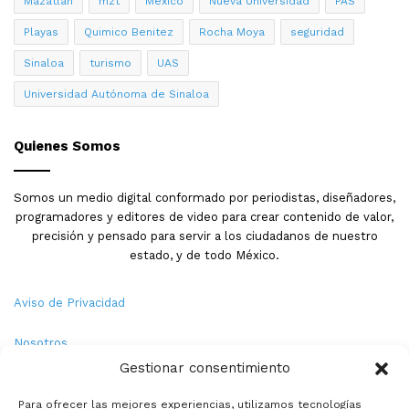
cuerpo.
Después de la confirmación del fallecimiento,
Mazatlán
mzt
México
Nueva Universidad
PAS
se notificó a las autoridades competentes, llegando
Playas
Quimico Benitez
Rocha Moya
seguridad
posteriormente elementos de la Policía de Investigación
Sinaloa
turismo
UAS
y personal de la Fiscalía General del Estado. Estos
realizaron las diligencias correspondientes para
Universidad Autónoma de Sinaloa
integrar la carpeta de investigación, documentar las
circunstancias del incidente y dar fe oficial del
Quienes Somos
fallecimiento. Concluidos los trabajos periciales en la
escena, se ordenó a una funeraria de guardia efectuar
Somos un medio digital conformado por periodistas, diseñadores,
el levantamiento del cuerpo y su traslado al Servicio
programadores y editores de video para crear contenido de valor,
Médico Forense (Semefo), donde permanecerá hasta
precisión y pensado para servir a los ciudadanos de nuestro
ser identificado oficialmente y reclamado por sus
estado, y de todo México.
familiares. Este proceso forense es estándar en casos
de muertes accidentales por circunstancias no
Aviso de Privacidad
naturales.
Nosotros
Contexto de intención delictiva y riesgo ocupacional.
Gestionar consentimiento
Términos y Condiciones
El hecho de que la víctima presuntamente intentaba
Para ofrecer las mejores experiencias, utilizamos tecnologías