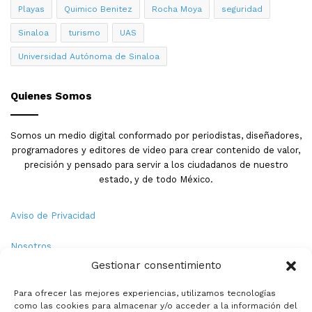
directo durante horas pico. Esta ausencia de nubosidad
Playas
Quimico Benitez
Rocha Moya
seguridad
significa radiación solar directa sin atenuación,
Sinaloa
turismo
UAS
amplificando tanto temperatura real como sensación
térmica. Cuando hay nubosidad, aunque sea leve, la
Universidad Autónoma de Sinaloa
radiación solar es filtrada y dispersada, reduciendo
intensidad. En días completamente soleados como el
Quienes Somos
viernes 19, la radiación llega sin intermediarios,
golpeando superficies, piel, y estructuras con máxima
Somos un medio digital conformado por periodistas, diseñadores,
intensidad. Esta es razón por la cual asfalto, arena de
programadores y editores de video para crear contenido de valor,
playas, y superficies oscuras alcanzan temperaturas
precisión y pensado para servir a los ciudadanos de nuestro
superficiales extremadamente altas (50-60 grados)
estado, y de todo México.
aunque aire circundante registre apenas 30 grados.
Aviso de Privacidad
Recomendaciones de seguridad térmica y prevención
de golpe de calor.
Las autoridades han recomendado
Nosotros
mantenerse hidratado continuamente, no solo cuando
Gestionar consentimiento
Términos y Condiciones
se siente sed (pues sed es indicador tardío de
Para ofrecer las mejores experiencias, utilizamos tecnologías
deshidratación). Se recomienda beber agua
como las cookies para almacenar y/o acceder a la información del
Política de Cookies