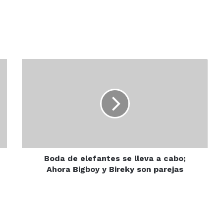
Boda
de
elefantes
se
lleva
a
cabo;
Ahora
Bigboy
y
Boda de elefantes se lleva a cabo;
Bireky
Ahora Bigboy y Bireky son parejas
son
parejas