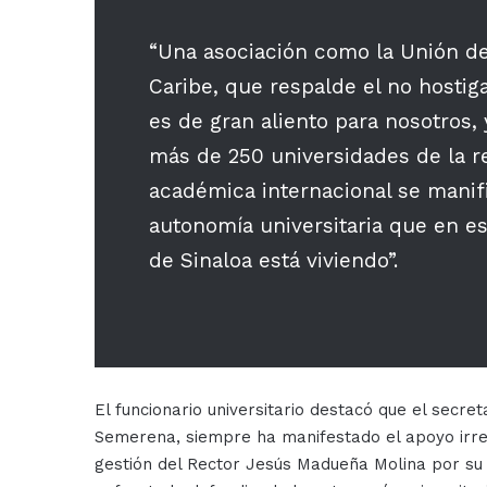
“Una asociación como la Unión de
Caribe, que respalde el no hostig
es de gran aliento para nosotros,
más de 250 universidades de la 
académica internacional se manifi
autonomía universitaria que en 
de Sinaloa está viviendo”.
El funcionario universitario destacó que el secr
Semerena, siempre ha manifestado el apoyo irrest
gestión del Rector Jesús Madueña Molina por su í