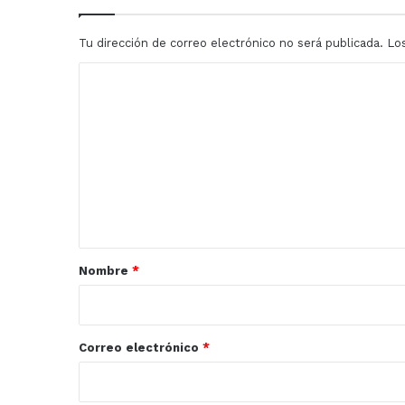
Tu dirección de correo electrónico no será publicada.
Lo
C
o
m
e
n
t
a
r
Nombre
*
i
o
*
Correo electrónico
*