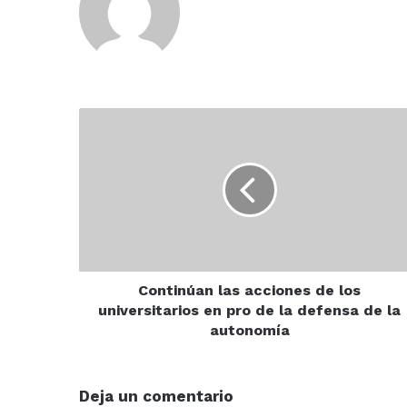
Continúan
las
acciones
de
los
universitarios
en
pro
de
la
Continúan las acciones de los
defensa
universitarios en pro de la defensa de la
de
autonomía
la
autonomía
Deja un comentario