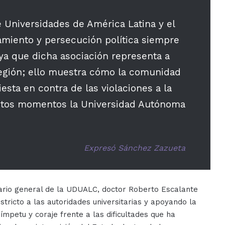
 Universidades de América Latina y el
amiento y persecución política siempre
 ya que dicha asociación representa a
región; ello muestra cómo la comunidad
esta en contra de las violaciones a la
estos momentos la Universidad Autónoma
Expresó Sánchez Zazueta
etario general de la UDUALC, doctor Roberto Escalante
ricto a las autoridades universitarias y apoyando la
mpetu y coraje frente a las dificultades que ha