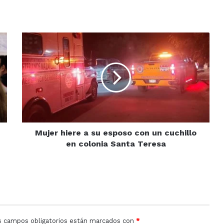
Mujer
hiere
a
su
esposo
con
un
cuchillo
en
colonia
Mujer hiere a su esposo con un cuchillo
Santa
en colonia Santa Teresa
Teresa
s campos obligatorios están marcados con
*