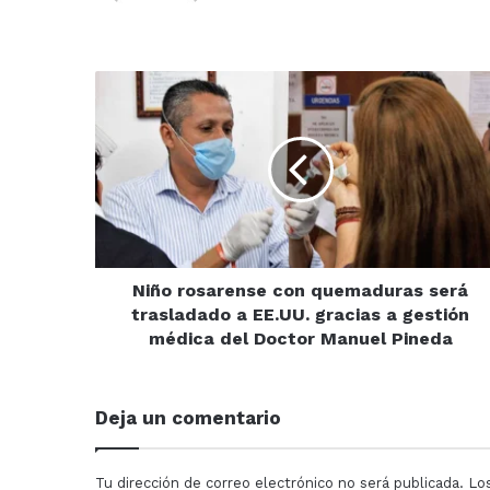
Niño
rosarense
con
quemaduras
será
trasladado
a
EE.UU.
gracias
a
Niño rosarense con quemaduras será
gestión
trasladado a EE.UU. gracias a gestión
médica
médica del Doctor Manuel Pineda
del
Doctor
Manuel
Deja un comentario
Pineda
Tu dirección de correo electrónico no será publicada.
Lo