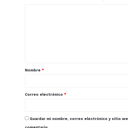
C
o
m
e
n
t
a
r
Nombre
*
i
o
*
Correo electrónico
*
Guardar mi nombre, correo electrónico y sitio w
comentario.