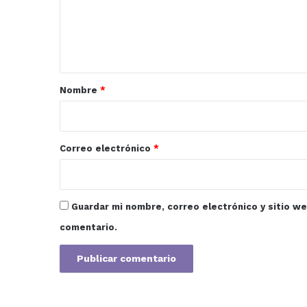
e
n
t
a
r
Nombre
*
i
o
*
Correo electrónico
*
Guardar mi nombre, correo electrónico y sitio w
comentario.