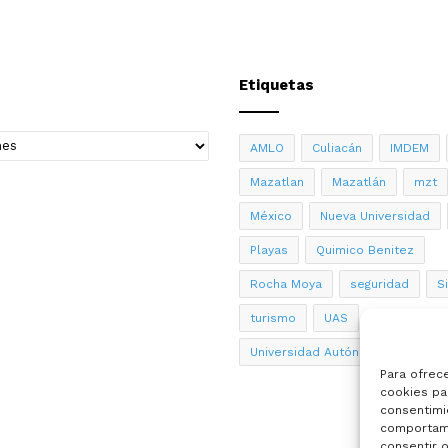
Etiquetas
AMLO
Culiacán
IMDEM
Mazatlan
Mazatlán
mzt
México
Nueva Universidad
Playas
Quimico Benitez
Rocha Moya
seguridad
S
turismo
UAS
Universidad Autónoma de Sinalo
Para ofrec
cookies par
consentimi
comportami
consentir o