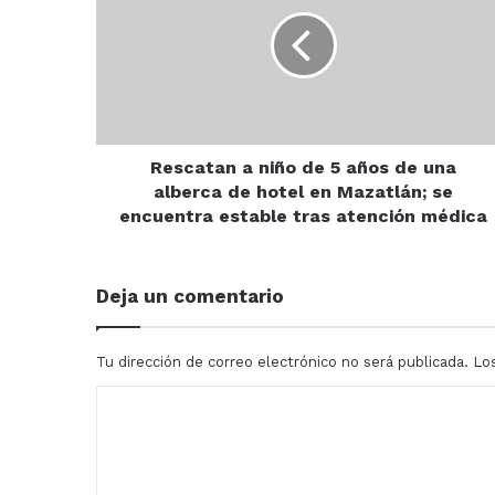
niño
de
5
años
de
una
alberca
de
Rescatan a niño de 5 años de una
hotel
alberca de hotel en Mazatlán; se
en
encuentra estable tras atención médica
Mazatlán;
se
encuentra
Deja un comentario
estable
tras
atención
Tu dirección de correo electrónico no será publicada.
Lo
médica
C
o
m