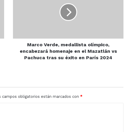
medallista
olímpico,
encabezará
homenaje
en
el
Mazatlán
vs
Marco Verde, medallista olímpico,
Pachuca
encabezará homenaje en el Mazatlán vs
tras
Pachuca tras su éxito en París 2024
su
éxito
en
París
2024
s campos obligatorios están marcados con
*