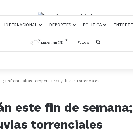
INTERNACIONAL
DEPORTES
POLITICA
ENTRETE
℃
Busqueda
26
Follow
Mazatlán
a; Enfrenta altas temperaturas y lluvias torrenciales
án este fin de semana;
uvias torrenciales