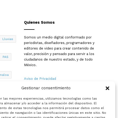
Quienes Somos
Somos un medio digital conformado por
Lluvias
periodistas, diseñadores, programadores y
editores de video para crear contenido de
valor, precisión y pensado para servir a los
PAS
ciudadanos de nuestro estado, y de todo
México.
inaloa
Aviso de Privacidad
Gestionar consentimiento
Nosotros
a
er las mejores experiencias, utilizamos tecnologías como las
Términos y Condiciones
a almacenar y/o acceder a la información del dispositivo. El
ento de estas tecnologías nos permitirá procesar datos como el
ento de navegación o las identificaciones únicas en este sitio. No
Política de Cookies
 retirar el consentimiento, puede afectar negativamente a ciertas