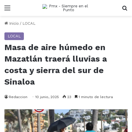
Menu
B
Inicio
/
LOCAL
LOCAL
Masa de aire húmedo en
Mazatlán traerá lluvias a
costa y sierra del sur de
Sinaloa
Redaccion
10 junio, 2025
23
1 minuto de lectura