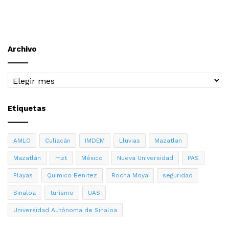
Archivo
Archivo
Etiquetas
AMLO
Culiacán
IMDEM
Lluvias
Mazatlan
Mazatlán
mzt
México
Nueva Universidad
PAS
Playas
Quimico Benitez
Rocha Moya
seguridad
Sinaloa
turismo
UAS
Universidad Autónoma de Sinaloa