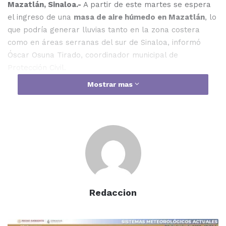
Mazatlán, Sinaloa.-
A partir de este martes se espera
el ingreso de una
masa de aire húmedo en Mazatlán
, lo
que podría generar lluvias tanto en la zona costera
como en áreas serranas del sur de Sinaloa, informó
Óscar Osuna Tirado, coordinador municipal de
Protección Civil.
Mostrar mas
El funcionario detalló que, aunque los huracanes
Bárbara y Cosme se mantienen activos en el Océano
Pacífico, ambos se desplazan mar adentro, por lo que
no representan riesgo para el estado. No obstante,
aseguró que se mantiene el monitoreo constante ante
cualquier cambio en su trayectoria.
“La humedad que comenzará a circular podría activar
Redaccion
precipitaciones en Mazatlán y municipios cercanos”,
explicó Osuna Tirado, quien agregó que ante cualquier
modificación en los modelos climáticos se actuaría de
Sinaloa