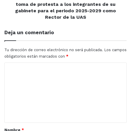
protesta
toma de protesta a los integrantes de su
a
gabinete para el periodo 2025-2029 como
los
Rector de la UAS
integrantes
de
Deja un comentario
su
gabinete
para
Tu dirección de correo electrónico no será publicada.
Los campos
el
obligatorios están marcados con
*
periodo
2025-
C
2029
o
como
Rector
m
de
e
la
UAS
n
t
a
r
Nombre
*