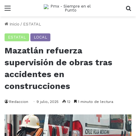
Menu
B
Inicio
/
ESTATAL
ESTATAL
LOCAL
Mazatlán refuerza
supervisión de obras tras
accidentes en
construcciones
Redaccion
9 julio, 2025
12
1 minuto de lectura