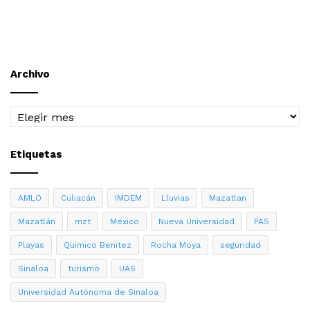
Archivo
Archivo
Etiquetas
AMLO
Culiacán
IMDEM
Lluvias
Mazatlan
Mazatlán
mzt
México
Nueva Universidad
PAS
Playas
Quimico Benitez
Rocha Moya
seguridad
Sinaloa
turismo
UAS
Universidad Autónoma de Sinaloa