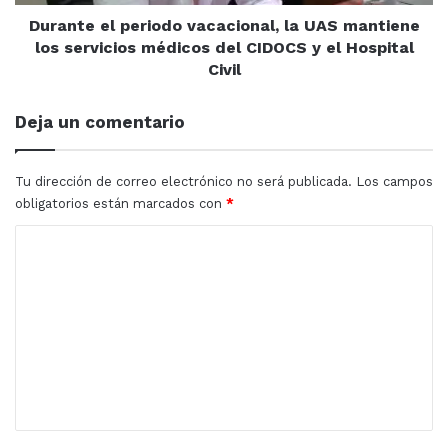
servicios
sus
médicos
Durante el periodo vacacional, la UAS mantiene
estudiantes
del
los servicios médicos del CIDOCS y el Hospital
CIDOCS
Civil
y
el
Deja un comentario
Hospital
Civil
Tu dirección de correo electrónico no será publicada.
Los campos
obligatorios están marcados con
*
C
o
m
e
n
t
a