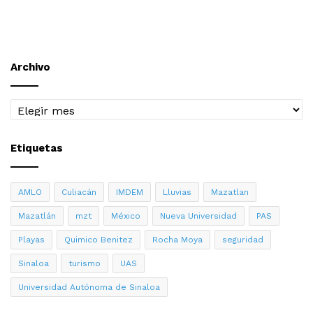
Archivo
Archivo
Etiquetas
AMLO
Culiacán
IMDEM
Lluvias
Mazatlan
Mazatlán
mzt
México
Nueva Universidad
PAS
Playas
Quimico Benitez
Rocha Moya
seguridad
Sinaloa
turismo
UAS
Universidad Autónoma de Sinaloa