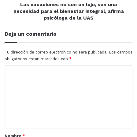
Sinaloa
pesos para construir oficinas en el Palacio Municipal…
para
Las vacaciones no son un lujo, son una
el
necesidad para el bienestar integral, afirma
y cancelaron el proyecto por “no ser prioritario”
. Al
bienestar
psicóloga de la UAS
parecer, para el gobierno local es más importante
integral,
beneficiar a arrendadores que ahorrar recursos
afirma
Deja un comentario
públicos o facilitarle la vida a los mazatlecos.
psicóloga
de
la
Tu dirección de correo electrónico no será publicada.
Los campos
UAS
obligatorios están marcados con
*
C
o
m
e
n
t
a
r
Nombre
*