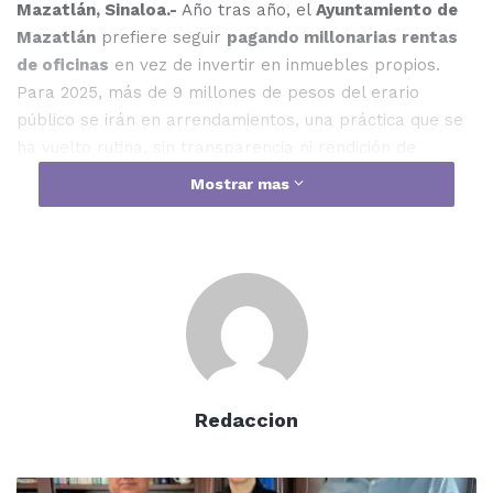
Mazatlán, Sinaloa.-
Año tras año, el
Ayuntamiento de
Mazatlán
prefiere seguir
pagando millonarias rentas
de oficinas
en vez de invertir en inmuebles propios.
Para 2025, más de 9 millones de pesos del erario
público se irán en arrendamientos, una práctica que se
ha vuelto rutina, sin transparencia ni rendición de
cuentas.
Mostrar mas
La falta de voluntad política para construir oficinas
municipales ha generado un caos administrativo. Hoy las
dependencias están repartidas en inmuebles privados
que ni siquiera cumplen con servicios básicos, mientras
los ciudadanos pierden tiempo buscando dónde hacer
sus trámites. El pretexto de siempre: que construir
saldría “más caro”.
Redaccion
Se