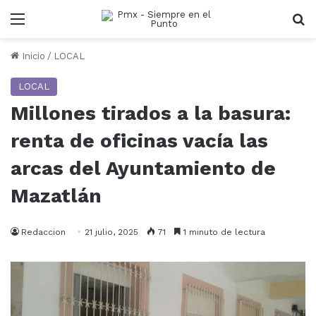
Menu
B
Inicio
/
LOCAL
LOCAL
Millones tirados a la basura:
renta de oficinas vacía las
arcas del Ayuntamiento de
Mazatlán
Redaccion
21 julio, 2025
71
1 minuto de lectura