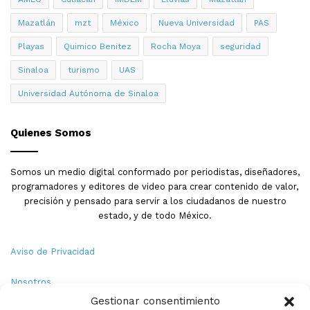
Mazatlán
mzt
México
Nueva Universidad
PAS
Heridos en el accidente y atención médica inicial.
De
Playas
Quimico Benitez
Rocha Moya
seguridad
manera extraoficial se mencionó que al menos tres
elementos del Ejército resultaron lesionados en el
Sinaloa
turismo
UAS
accidente y recibieron atención médica inicial por parte
Universidad Autónoma de Sinaloa
de sus compañeros mientras realizaban labores de
rescate en el sitio. La cantidad de heridos sugiere que
Quienes Somos
varios ocupantes del vehículo blindado sobrevivieron al
impacto inicial, aunque sufrieron traumatismo de diversa
gravedad. La atención médica de compañeros en campo
Somos un medio digital conformado por periodistas, diseñadores,
programadores y editores de video para crear contenido de valor,
fue crítica para estabilización inicial de heridos antes de
precisión y pensado para servir a los ciudadanos de nuestro
evacuación profesional. El acceso limitado a zona
estado, y de todo México.
serrana donde ocurrió accidente habría complicado
llegada de ambulancias civiles, haciendo que respuesta
Aviso de Privacidad
médica inicial dependiera de recursos disponibles en
sitio.
Nosotros
Gestionar consentimiento
Respuesta de evacuación mediante helicóptero