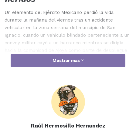
Un elemento del Ejército Mexicano perdió la vida
durante la mañana del viernes tras un accidente
vehicular en la zona serrana del municipio de San
Ignacio, cuando un vehículo blindado perteneciente a un
convoy militar cayó a un barranco mientras se dirigía
hacia la comunidad de Ajoya como parte de despliegue
operativo de la institución castrense. El incidente resultó
Mostrar mas
en un fallecido confirmado y al menos tres militares
más lesionados que fueron atendidos inmediatamente
por compañeros en el sitio. La gravedad del accidente
requirió intervención de helicóptero artillado del Ejército
Mexicano, que aterrizó en el lugar para realizar
evacuación de heridos y traslado de cuerpo del militar
fallecido a hospital militar en Mazatlán. El accidente
pone en evidencia riesgos inherentes a operaciones
Raúl Hermosillo Hernandez
militares en terrenos montañosos donde condiciones
topográficas complican desplazamientos vehiculares.