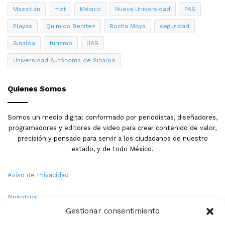
climático de Mazatlán: durante fase diurna, mantener
Mazatlán
mzt
México
Nueva Universidad
PAS
hidratación constante (beber agua cada 15-20 minutos),
Playas
Quimico Benitez
Rocha Moya
seguridad
usar sombreros o gorras, buscar sombra durante picos
Sinaloa
turismo
UAS
de radiación, y limitar actividad física intensa al aire
libre. Trabajadores en sectores expuestos (construcción,
Universidad Autónoma de Sinaloa
comercio ambulante, turismo de playa) deben
implementar pausas de enfriamiento frecuentes y
Quienes Somos
monitoreo de síntomas de insolación o deshidratación.
Durante fase nocturna, asegurar que estructuras estén
Somos un medio digital conformado por periodistas, diseñadores,
reforzadas contra viento (revisar techos, árboles
programadores y editores de video para crear contenido de valor,
cercanos, objetos sueltos en terrazas), evitar
precisión y pensado para servir a los ciudadanos de nuestro
conducción innecesaria si tormenta es severa, y
estado, y de todo México.
mantener dispositivos de emergencia cargados
(linterna, batería, medicamentos esenciales).
Aviso de Privacidad
Contexto de giro climático en transición estival de
Nosotros
Sinaloa.
El giro climático de Mazatlán refleja patrón
Gestionar consentimiento
Términos y Condiciones
característico de mediados de junio a finales de julio en