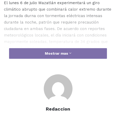
El lunes 6 de julio Mazatlán experimentará un giro
climático abrupto que combinará calor extremo durante
la jornada diurna con tormentas eléctricas intensas
durante la noche, patrón que requiere precaución
ciudadana en ambas fases. De acuerdo con reportes
meteorológicos locales, el día iniciará con condiciones
mayormente soleadas, temperatura de 34 grados que
se sentirá significativamente más caliente debido a
Mostrar mas
humedad relativa del 64 por ciento, elevando sensación
térmica hasta 42 grados centígrados. El índice
ultravioleta alcanzará nivel extremo de 10 durante
horas pico del mediodía, exposición que presenta riesgo
de quemadura solar acelerada y deshidratación en
población expuesta sin protección.
Fase diurna con calor extremo e índice UV crítico.
Durante la mañana, Mazatlán presenta cielo
Redaccion
mayormente soleado con viento leve de 2 mph desde