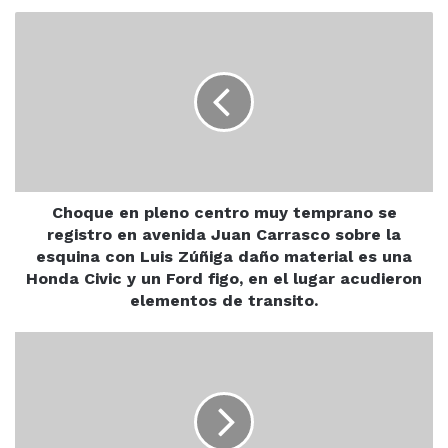
Choque
en
pleno
centro
muy
temprano
se
registro
en
avenida
Choque en pleno centro muy temprano se
Juan
registro en avenida Juan Carrasco sobre la
Carrasco
esquina con Luis Zúñiga daño material es una
sobre
Honda Civic y un Ford figo, en el lugar acudieron
la
elementos de transito.
esquina
con
Regresa
Luis
sentido
Zúñiga
vial
daño
hacia
material
el
es
norte