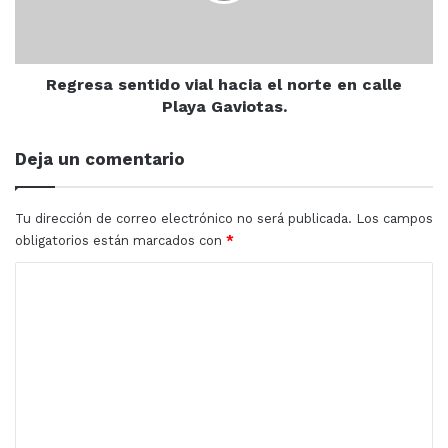
una
en
Honda
calle
Civic
Playa
y
Gaviotas.
Regresa sentido vial hacia el norte en calle
un
Playa Gaviotas.
Ford
figo,
Deja un comentario
en
el
lugar
Tu dirección de correo electrónico no será publicada.
Los campos
acudieron
obligatorios están marcados con
*
elementos
de
C
transito.
o
m
e
n
t