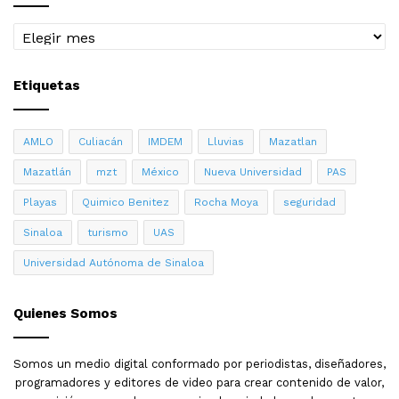
Con esta pelea ganada Pedro Guevara, quien además es
profesor de la Universidad Autónoma de Sinaloa,
Archivo
acumula 43 peleas ganadas, 22 por nocauts, 1 empate y
5 derrotas, ofreció una pelea efectiva y con clase
Etiquetas
boxística de su nivel.
En de esa contienda boxística, recibió un reconocimiento
AMLO
Culiacán
IMDEM
Lluvias
Mazatlan
Marcos Hernández Paredes, maestro jubilado de la
Mazatlán
mzt
México
Nueva Universidad
PAS
UAS, por su larga trayectoria como entrenador; quien
recibió el cinturón que otorga el Consejo Mundial de
Playas
Quimico Benitez
Rocha Moya
seguridad
Boxeo a los entrenadores que ganan un campeonato
Sinaloa
turismo
UAS
mundial.
Universidad Autónoma de Sinaloa
Quienes Somos
Somos un medio digital conformado por periodistas, diseñadores,
programadores y editores de video para crear contenido de valor,