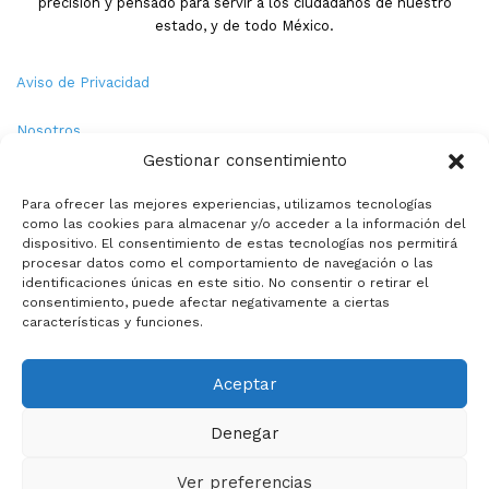
precisión y pensado para servir a los ciudadanos de nuestro
estado, y de todo México.
Aviso de Privacidad
Nosotros
Gestionar consentimiento
Términos y Condiciones
Para ofrecer las mejores experiencias, utilizamos tecnologías
como las cookies para almacenar y/o acceder a la información del
Política de Cookies
dispositivo. El consentimiento de estas tecnologías nos permitirá
procesar datos como el comportamiento de navegación o las
Contacto
identificaciones únicas en este sitio. No consentir o retirar el
consentimiento, puede afectar negativamente a ciertas
características y funciones.
© Copyright 2026,PMX. Todos los derechos reservados.
Aceptar
Inicio
Local
Estatal
Nacional
Internacional
Deportes
Denegar
Politica
Entretenimiento
Especiales
La opinion de:
Ver preferencias
Facebook
X
YouTube
Instagram
TikTok