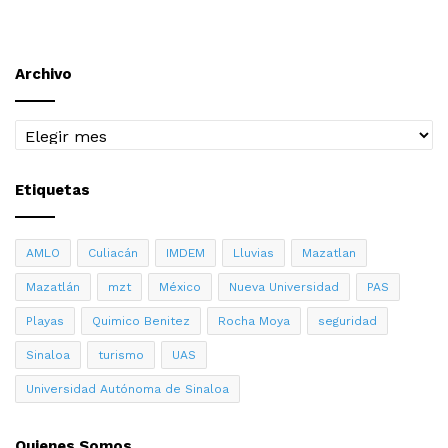
Archivo
Archivo
Etiquetas
AMLO
Culiacán
IMDEM
Lluvias
Mazatlan
Mazatlán
mzt
México
Nueva Universidad
PAS
Playas
Quimico Benitez
Rocha Moya
seguridad
Sinaloa
turismo
UAS
Universidad Autónoma de Sinaloa
Quienes Somos