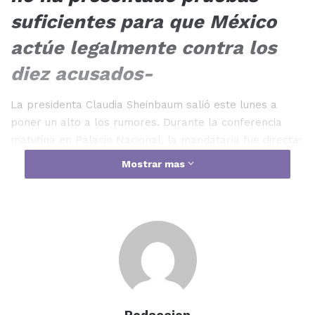
suficientes para que México
actúe legalmente contra los
diez acusados-
La presidenta Claudia Sheinbaum salió este lunes a
poner un alto a los rumores. Durante la conferencia
matutina en Palacio Nacional, la mandataria fue directa:
Rocha Moya no huyó de Sinaloa
. El gobernador con
Mostrar mas
licencia permanece en la entidad y las versiones que
circulan en redes sociales sobre una presunta fuga son,
según Sheinbaum, parte de una campaña de
propaganda y desinformación que se desató tras la
solicitud de Estados Unidos para detener y extraditar a
diez mexicanos, entre ellos Rocha Moya y el senador
morenista Enrique Inzunza Cázarez. “Él está en Sinaloa
y ya él mismo podría informar, o las otras nueve
Redaccion