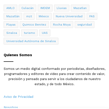
desde múltiples frentes.
AMLO
Culiacán
IMDEM
Lluvias
Mazatlan
El caso que originó toda la cadena de eventos sigue
Mazatlán
mzt
México
Nueva Universidad
PAS
siendo el mismo: investigaciones de fiscales federales
en Nueva York sobre presuntos nexos entre
Playas
Quimico Benitez
Rocha Moya
seguridad
funcionarios mexicanos e integrantes del Cártel de
Sinaloa
turismo
UAS
Sinaloa. La acusación pública del Departamento de
Universidad Autónoma de Sinaloa
Justicia del Distrito Sur de Nueva York señaló a diez
personas, entre ellas el gobernador con licencia de
Sinaloa, el senador Inzunza, el alcalde de Culiacán con
Quienes Somos
licencia Juan de Dios Gámez Mendívil y otros siete
exfuncionarios del estado. Desde entonces, el tablero
Somos un medio digital conformado por periodistas, diseñadores,
político en Sinaloa no ha dejado de moverse: licencias,
programadores y editores de video para crear contenido de valor,
relevos, operativos y ahora una semana de rumores que
precisión y pensado para servir a los ciudadanos de nuestro
estado, y de todo México.
el gobierno federal salió a desmentir este lunes.
Aviso de Privacidad
Detienen a “El Chapito” menor de 14 años por
homicidio de 8 personas
Nosotros