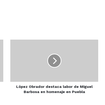
López
Obrador
destaca
labor
de
Miguel
Barbosa
en
homenaje
en
López Obrador destaca labor de Miguel
Puebla
Barbosa en homenaje en Puebla