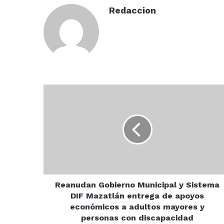
Redaccion
Reanudan
Gobierno
Municipal
y
Sistema
DIF
Mazatlán
entrega
de
apoyos
Reanudan Gobierno Municipal y Sistema
económicos
DIF Mazatlán entrega de apoyos
a
económicos a adultos mayores y
adultos
personas con discapacidad