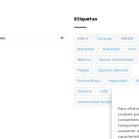
Etiquetas
AMLO
Culiacán
IMDEM
Mazatlan
Mazatlán
mzt
México
Nueva Universidad
Playas
Quimico Benitez
Rocha Moya
seguridad
S
turismo
UAS
Universidad Autónoma de Sinalo
Para ofrec
cookies par
consentimi
comportami
consentir o
característ