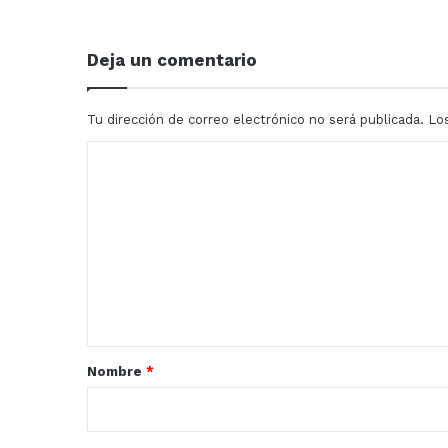
mayores
y
personas
Deja un comentario
con
discapacidad
Tu dirección de correo electrónico no será publicada.
Lo
C
o
m
e
n
t
a
r
Nombre
*
i
o