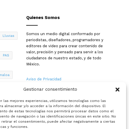
Quienes Somos
Somos un medio digital conformado por
Lluvias
periodistas, diseñadores, programadores y
editores de video para crear contenido de
valor, precisión y pensado para servir a los
PAS
ciudadanos de nuestro estado, y de todo
México.
inaloa
Aviso de Privacidad
Gestionar consentimiento
Nosotros
a
er las mejores experiencias, utilizamos tecnologías como las
Términos y Condiciones
a almacenar y/o acceder a la información del dispositivo. El
ento de estas tecnologías nos permitirá procesar datos como el
ento de navegación o las identificaciones únicas en este sitio. No
Política de Cookies
 retirar el consentimiento, puede afectar negativamente a ciertas
icas y funciones.