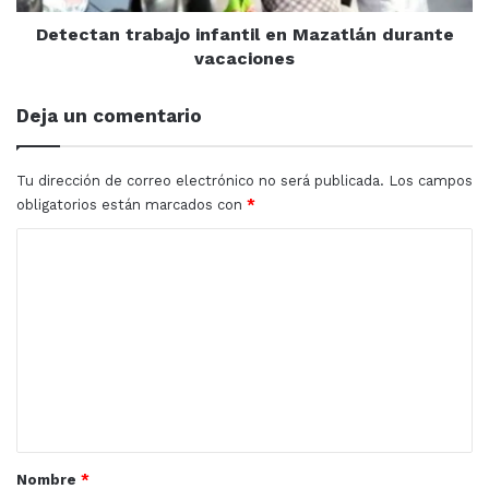
espacios se establecen conceptos generadores de
Detectan trabajo infantil en Mazatlán durante
cambio, lo que la coloca como un símbolo de desarrollo
vacaciones
pertinente para Sinaloa y México.
Deja un comentario
Tu dirección de correo electrónico no será publicada.
Los campos
obligatorios están marcados con
*
C
o
m
e
n
t
a
r
Nombre
*