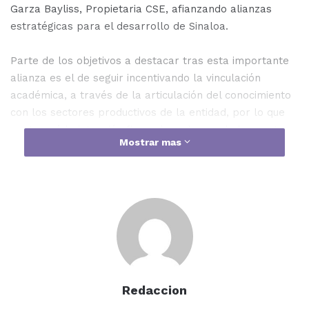
Garza Bayliss, Propietaria CSE, afianzando alianzas
estratégicas para el desarrollo de Sinaloa.
Parte de los objetivos a destacar tras esta importante
alianza es el de seguir incentivando la vinculación
académica, a través de la articulación del conocimiento
con los sectores productivos de la entidad, por lo que
se generó la intención firme de cada una de las partes
Mostrar mas
de establecer un convenio que recoja todas estas
vertientes.
Redaccion