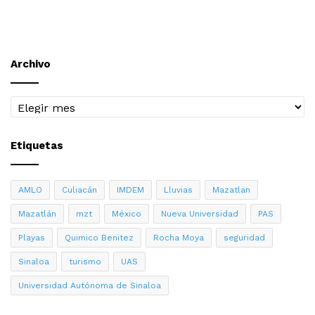
Archivo
Archivo
Etiquetas
AMLO
Culiacán
IMDEM
Lluvias
Mazatlan
Mazatlán
mzt
México
Nueva Universidad
PAS
Playas
Quimico Benitez
Rocha Moya
seguridad
Sinaloa
turismo
UAS
Universidad Autónoma de Sinaloa