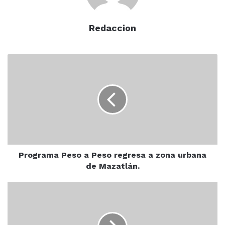
Redaccion
Programa
Peso
a
Peso
regresa
a
zona
urbana
de
Mazatlán.
Programa Peso a Peso regresa a zona urbana
de Mazatlán.
Turistas
visitan
"MERCADO
PINO