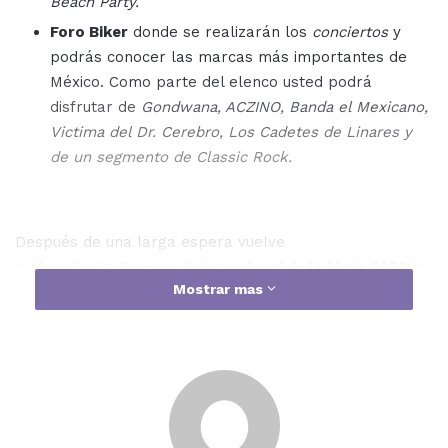
Beach Party.
Foro Biker
donde se realizarán los
conciertos
y
podrás conocer las marcas más importantes de
México. Como parte del elenco usted podrá
disfrutar de
Gondwana, ACZINO, Banda el Mexicano,
Victima del Dr. Cerebro, Los Cadetes de Linares y
de un segmento de Classic Rock.
Después de una larga espera vuelve
a
Mazatlán
la
Semana Internacional de la Moto 2022
la
Mostrar mas
cual se realizará del
20-24 de Abril, 2022
y por mucho
se vislumbra como el mejor evento que se tendrá a lo
largo de sus
26 ediciones.