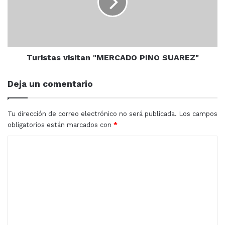
SUAREZ"
Turistas visitan "MERCADO PINO SUAREZ"
Deja un comentario
Tu dirección de correo electrónico no será publicada.
Los campos
obligatorios están marcados con
*
C
o
m
e
n
t