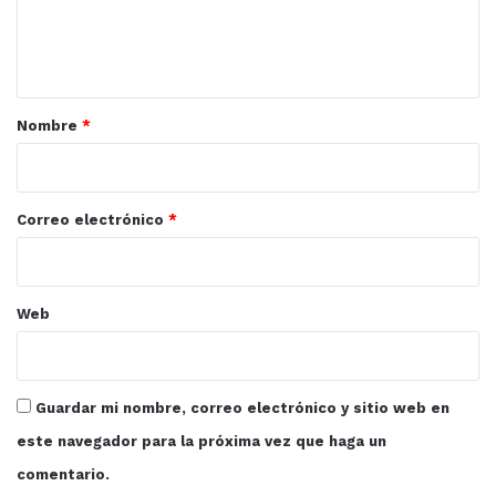
n
t
a
r
Nombre
*
i
o
*
Correo electrónico
*
Web
Guardar mi nombre, correo electrónico y sitio web en
este navegador para la próxima vez que haga un
comentario.