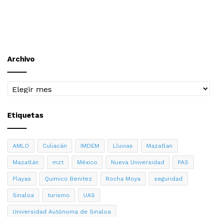
Archivo
Archivo
Etiquetas
AMLO
Culiacán
IMDEM
Lluvias
Mazatlan
Mazatlán
mzt
México
Nueva Universidad
PAS
Playas
Quimico Benitez
Rocha Moya
seguridad
Sinaloa
turismo
UAS
Universidad Autónoma de Sinaloa