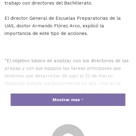
trabajo con directores del Bachillerato.
El director General de Escuelas Preparatorias de la
UAS, doctor Armando Flórez Arco, explicó la
importancia de este tipo de acciones.
“El objetivo básico es analizar con los directores de las
prepas y con sus equipos las tareas principales que
tenemos que desarrollar de aquí al 22 de marzo.
Haciendo énfasis particularmente en dos. Una en la
evaluación del sistema de gestión de calidad y el otro
aspecto central son las actividades de formación y
Mostrar mas
actualización docente que aseguran para el ciclo
próximo inicio del plan de estudios alineado a la nueva
escuela mexicana”.