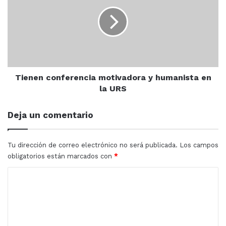
motivadora
y
Universidad Autónoma de Sinaloa
humanista
en
URS-UAS
la
URS
Tienen conferencia motivadora y humanista en
la URS
Deja un comentario
Tu dirección de correo electrónico no será publicada.
Los campos
obligatorios están marcados con
*
C
o
m
e