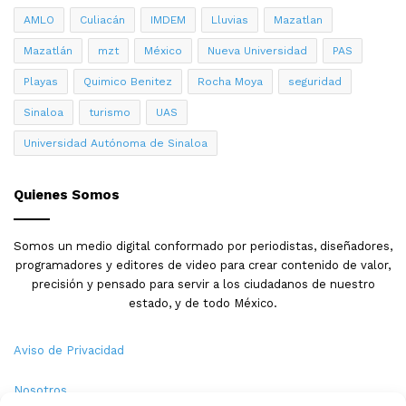
AMLO
Culiacán
IMDEM
Lluvias
Mazatlan
Mazatlán
mzt
México
Nueva Universidad
PAS
En el marco de esta sesión ordinaria el maestro Milton
Playas
Quimico Benitez
Rocha Moya
seguridad
Ayala Vega y el doctor Ramón Bonilla Rojas, este último
Sinaloa
turismo
UAS
asesor jurídico de la UAS, ofrecieron un informe acerca
de lo transcurrido en audiencia del día 12 de noviembre,
Universidad Autónoma de Sinaloa
en la cual los argumentos y pruebas se aportaron no
fueron escuchadas por el juez.
Quienes Somos
De igual manera, Bonilla Rojas invitó a los consejeros y
Somos un medio digital conformado por periodistas, diseñadores,
consejeras entrantes a promover amparos en contra de
programadores y editores de video para crear contenido de valor,
la Ley de Educación Superior del Estado de Sinaloa y a
precisión y pensado para servir a los ciudadanos de nuestro
proteger la libertad de cátedra.
estado, y de todo México.
Al tomar protesta a las y los consejeros, Lizárraga
Aviso de Privacidad
Otero, destacó que este acto se realiza como un pleno
ejercicio de democracia, también reconoció la labor de
Nosotros