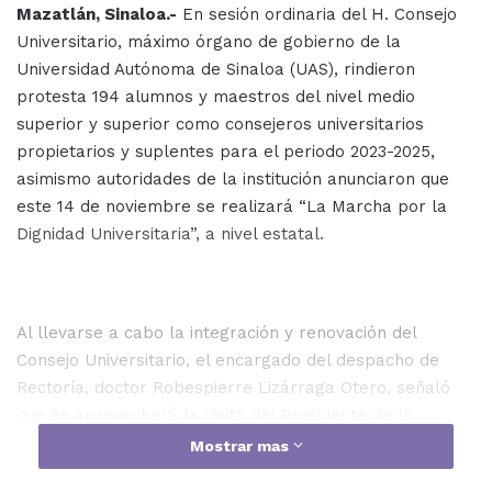
Mazatlán, Sinaloa.-
En sesión ordinaria del H. Consejo
Universitario, máximo órgano de gobierno de la
Universidad Autónoma de Sinaloa (UAS), rindieron
protesta 194 alumnos y maestros del nivel medio
superior y superior como consejeros universitarios
propietarios y suplentes para el periodo 2023-2025,
asimismo autoridades de la institución anunciaron que
este 14 de noviembre se realizará “La Marcha por la
Dignidad Universitaria”, a nivel estatal.
Al llevarse a cabo la integración y renovación del
Consejo Universitario, el encargado del despacho de
Rectoría, doctor Robespierre Lizárraga Otero, señaló
que se aprovechará la visita del Presidente de la
República, el licenciado Andrés Manuel López Obrador
Mostrar mas
para este martes en punto de las 9:00 de la mañana,