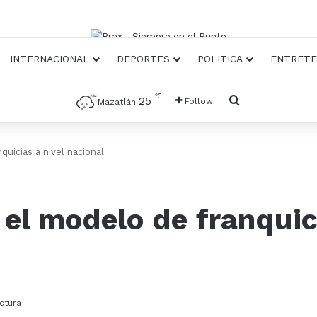
INTERNACIONAL
DEPORTES
POLITICA
ENTRETE
℃
Busqueda
25
Follow
Mazatlán
quicias a nivel nacional
 el modelo de franquici
ctura