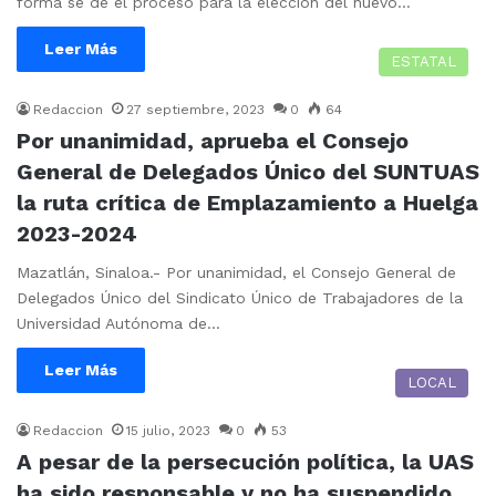
forma se dé el proceso para la elección del nuevo…
Leer Más
ESTATAL
Redaccion
27 septiembre, 2023
0
64
Por unanimidad, aprueba el Consejo
General de Delegados Único del SUNTUAS
la ruta crítica de Emplazamiento a Huelga
2023-2024
Mazatlán, Sinaloa.- Por unanimidad, el Consejo General de
Delegados Único del Sindicato Único de Trabajadores de la
Universidad Autónoma de…
Leer Más
LOCAL
Redaccion
15 julio, 2023
0
53
A pesar de la persecución política, la UAS
ha sido responsable y no ha suspendido