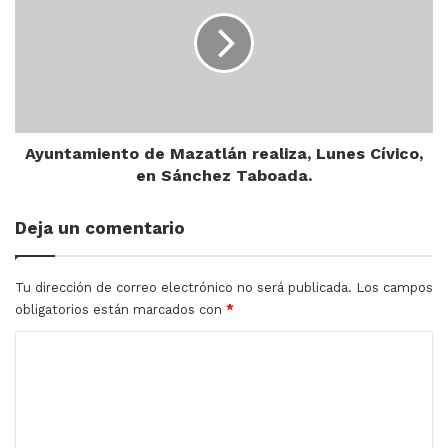
vuelve
Mazatlán
viral.
realiza,
jorge sanchez
Lunes
Cívico,
en
Sánchez
Taboada.
Ayuntamiento de Mazatlán realiza, Lunes Cívico,
en Sánchez Taboada.
Deja un comentario
Tu dirección de correo electrónico no será publicada.
Los campos
obligatorios están marcados con
*
C
o
m
e