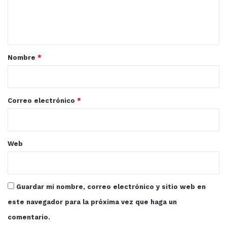
n
t
a
r
Nombre
*
i
o
*
Correo electrónico
*
Web
Guardar mi nombre, correo electrónico y sitio web en
este navegador para la próxima vez que haga un
comentario.