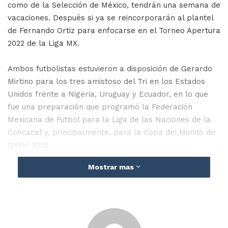
como de la Selección de México, tendrán una semana de
vacaciones. Después si ya se reincorporarán al plantel
de Fernando Ortiz para enfocarse en el Torneo Apertura
2022 de la Liga MX.
Ambos futbolistas estuvieron a disposición de Gerardo
Mirtino para los tres amistoso del Tri en los Estados
Unidos frente a Nigeria, Uruguay y Ecuador, en lo que
fue una preparación que programó la Federación
Mexicana de Futbol para la Liga de las Naciones de la
Concacaf y, principalmente, para la Copa del Mundo de
Qatar 2022.
Mostrar mas
Por lo tanto
,
Guillermo Ochoa y Jorge Sánchez no
estarán en los compromisos de la Selección de México
en el certamen continental frente a Surinam y Jamaica
y tampoco en la primera semana de la pretemporada
de las Águilas del América que se llevará a cabo en