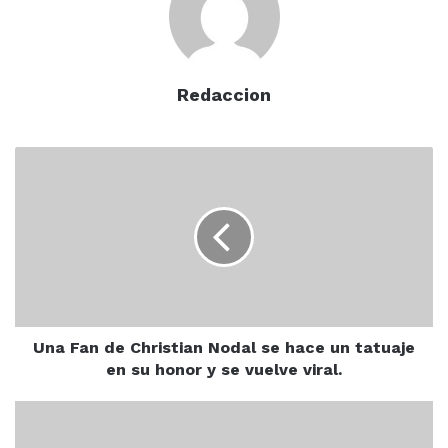
Cancún. Recién retomarán las prácticas en Coapa desde
el martes 14 de junio.
Redaccion
Una
Fan
de
Christian
Nodal
se
hace
un
tatuaje
en
Una Fan de Christian Nodal se hace un tatuaje
su
en su honor y se vuelve viral.
honor
y
Ayuntamiento
se
de
club america
guillermo ochoa