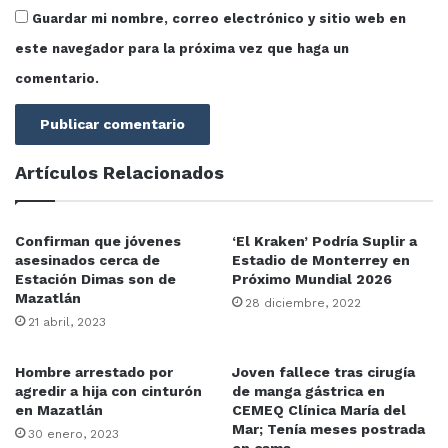
Guardar mi nombre, correo electrónico y sitio web en
este navegador para la próxima vez que haga un
comentario.
Artículos Relacionados
Confirman que jóvenes
‘El Kraken’ Podría Suplir a
asesinados cerca de
Estadio de Monterrey en
Estación Dimas son de
Próximo Mundial 2026
Mazatlán
28 diciembre, 2022
En los 400 metros con vallas Sub-20, Gonzalo Medina
21 abril, 2023
se llevó el bronce al registrar un tiempo de 54.65
segundos.
Hombre arrestado por
Joven fallece tras cirugía
agredir a hija con cinturón
de manga gástrica en
El oro fue para Veracruz con José Manuel Higuera y un
en Mazatlán
CEMEQ Clínica María del
Mar; Tenía meses postrada
tiempo de 52.72 segundo. Mientras que la plata
30 enero, 2023