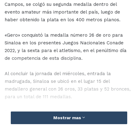
Campos, se colgó su segunda medalla dentro del
evento amateur más importante del país, luego de
haber obtenido la plata en los 400 metros planos.
«Gero» conquistó la medalla número 26 de oro para
Sinaloa en los presentes Juegos Nacionales Conade
2022, y la sexta para el atletismo, en el penúltimo día
de competencia de esta disciplina.
Al concluir la jornada del miércoles, entrada la
madrugada, Sinaloa se ubicó en el lugar 15 del
medallero general con 26 oros, 33 platas y 52 bronces,
para un total de 111 medallas.
Siendo hasta el momento el atletismo la disciplina con
Mostrar mas
más oros, acumulando seis a un día para que concluya
el programa que se ha visto afectado por la lluvia.
Además de cuatro platas y siete bronces, para un total