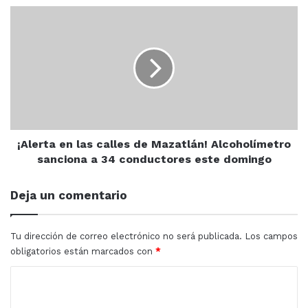
¡Alerta
en
las
calles
de
Mazatlán!
Alcoholímetro
sanciona
a
34
¡Alerta en las calles de Mazatlán! Alcoholímetro
conductores
sanciona a 34 conductores este domingo
este
domingo
Deja un comentario
Tu dirección de correo electrónico no será publicada.
Los campos
obligatorios están marcados con
*
C
o