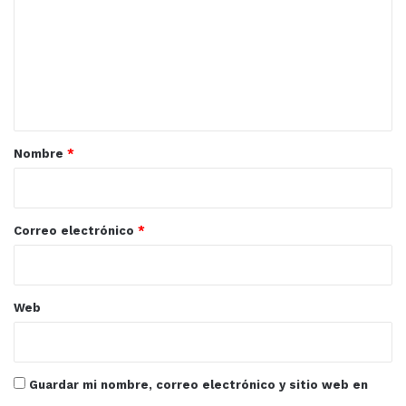
m
e
n
t
a
r
Nombre
*
i
o
*
Correo electrónico
*
Web
Guardar mi nombre, correo electrónico y sitio web en