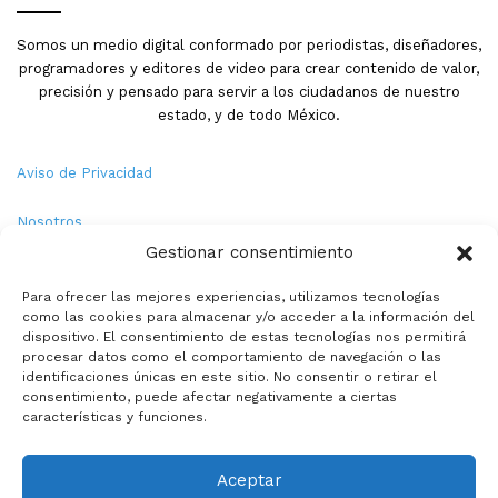
Somos un medio digital conformado por periodistas, diseñadores,
programadores y editores de video para crear contenido de valor,
precisión y pensado para servir a los ciudadanos de nuestro
estado, y de todo México.
Aviso de Privacidad
Nosotros
Gestionar consentimiento
Términos y Condiciones
Para ofrecer las mejores experiencias, utilizamos tecnologías
como las cookies para almacenar y/o acceder a la información del
Política de Cookies
dispositivo. El consentimiento de estas tecnologías nos permitirá
procesar datos como el comportamiento de navegación o las
Contacto
identificaciones únicas en este sitio. No consentir o retirar el
consentimiento, puede afectar negativamente a ciertas
características y funciones.
© Copyright 2026,PMX. Todos los derechos reservados.
Aceptar
Inicio
Local
Estatal
Nacional
Internacional
Deportes