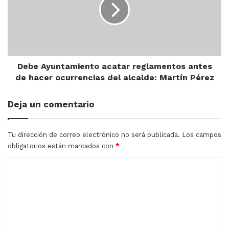
reglamentos
antes
de
hacer
ocurrencias
del
alcalde:
Debe Ayuntamiento acatar reglamentos antes
Martín
de hacer ocurrencias del alcalde: Martín Pérez
Pérez
Deja un comentario
Tu dirección de correo electrónico no será publicada.
Los campos
obligatorios están marcados con
*
C
o
m
e
n