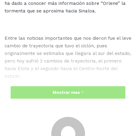
ha dado a conocer más información sobre “Orlene” la
tormenta que se aproxima hacia Sinaloa.
Entre las noticias importantes que nos dieron fue el leve
cambio de trayectoria que tuvo el ciclón, pues
originalmente se estimaba que llegara al sur del estado,
pero hoy sufrió 2 cambios de trayectoria, el primero
hacia Elota y el segundo hacia el Centro-Norte del
estado.
Roy Navarrete Cuevas, Director de Protección Civil en el
Mostrar mas
estado también se pronunció al respecto: “La
probabilidad de que nos llegue es alta, sí nos va llegar
algo, sí va estar lloviendo” Expresó.
Las autoridades hicieron un llamado a mantenerse