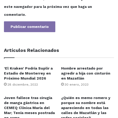
Dijo que hay otras necesidades en la ciudad, como el
este navegador para la próxima vez que haga un
conseguir más maquinaria a Obras Públicas para que
repare los caminos o el bacheo de las calles o más
comentario.
luminarias para alumbrado público, lo que esto es más
urgente.
Martín Pérez
Mazatlán
Artículos Relacionados
Obras Públicas
Quimico Benitez
‘El Kraken’ Podría Suplir a
Hombre arrestado por
Estadio de Monterrey en
agredir a hija con cinturón
Próximo Mundial 2026
en Mazatlán
28 diciembre, 2022
30 enero, 2023
Joven fallece tras cirugía
¿Quién es memo romero y
de manga gástrica en
porque su nombre está
CEMEQ Clínica María del
apareciendo en todas las
Mar; Tenía meses postrada
calles de Mazatlán y las
en cama
redes sociales?