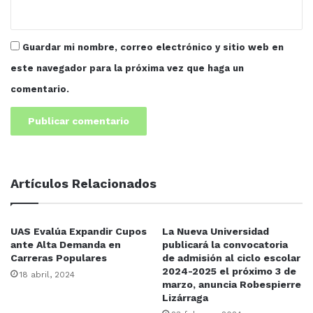
alta responsabilidad que asume como Secretario
General de la institución, representa un gran honor y
compromiso que sabrá responder con entrega
Guardar mi nombre, correo electrónico y sitio web en
institucional más en los tiempos actuales y no bajar la
este navegador para la próxima vez que haga un
guardia en esta defensa de la Autonomía, mientras que
al doctor Alapizco le reconoció su labor y que deja un
comentario.
legado de profesionalismo y entrega.
Artículos Relacionados
UAS Evalúa Expandir Cupos
La Nueva Universidad
ante Alta Demanda en
publicará la convocatoria
Carreras Populares
de admisión al ciclo escolar
2024-2025 el próximo 3 de
18 abril, 2024
marzo, anuncia Robespierre
Lizárraga