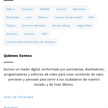
Secretario General de la UAS
AMLO
Culiacán
IMDEM
Lluvias
Mazatlan
Yamir Valdez
Mazatlán
mzt
México
Nueva Universidad
PAS
Playas
Quimico Benitez
Rocha Moya
seguridad
Sinaloa
turismo
UAS
Universidad Autónoma de Sinaloa
Quienes Somos
Somos un medio digital conformado por periodistas, diseñadores,
programadores y editores de video para crear contenido de valor,
precisión y pensado para servir a los ciudadanos de nuestro
estado, y de todo México.
Aviso de Privacidad
Nosotros