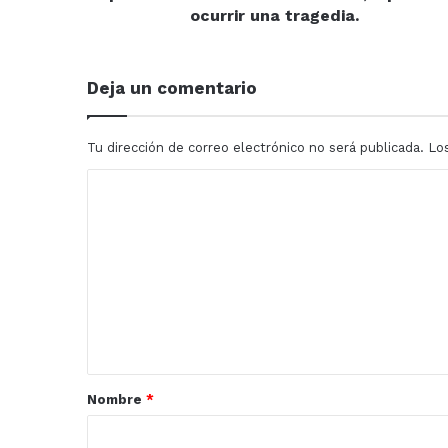
diversión,
ocurrir una tragedia.
o
podría
ocurrir
Deja un comentario
una
tragedia.
Tu dirección de correo electrónico no será publicada.
Lo
C
o
m
e
n
t
a
r
Nombre
*
i