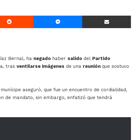
Reddit
Messenger
Compartir Via E-mail
Díaz Bernal, ha
negado
haber
salido
del
Partido
a, tras
ventilarse imágenes
de una
reunión
que sostuvo
l munícipe aseguró, que fue un encuentro de cordialidad,
ión de mandato, sin embargo, enfatizó que tendrá