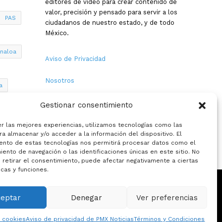
editores de video para crear contenido de
valor, precisión y pensado para servir a los
PAS
ciudadanos de nuestro estado, y de todo
México.
inaloa
Aviso de Privacidad
Nosotros
a
Términos y Condiciones
Gestionar consentimiento
Política de Cookies
er las mejores experiencias, utilizamos tecnologías como las
a almacenar y/o acceder a la información del dispositivo. El
ento de estas tecnologías nos permitirá procesar datos como el
Contacto
ento de navegación o las identificaciones únicas en este sitio. No
 retirar el consentimiento, puede afectar negativamente a ciertas
icas y funciones.
ceptar
Denegar
Ver preferencias
eciales
La opinion de:
e cookies
Aviso de privacidad de PMX Noticias
Términos y Condiciones