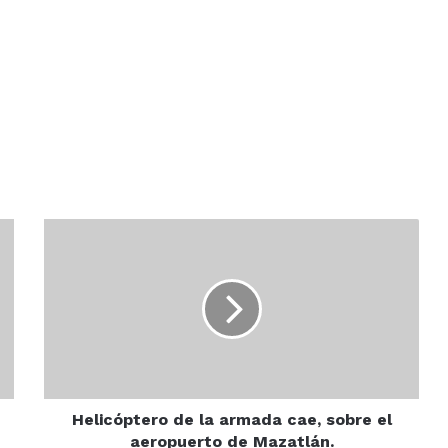
Helicóptero
de
la
armada
cae,
sobre
el
aeropuerto
de
Mazatlán.
Helicóptero de la armada cae, sobre el
aeropuerto de Mazatlán.