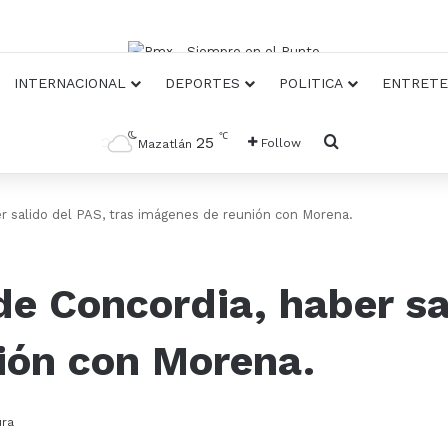
INTERNACIONAL
DEPORTES
POLITICA
ENTRETE
℃
Busqueda
25
Follow
Mazatlán
r salido del PAS, tras imágenes de reunión con Morena.
de Concordia, haber sa
ión con Morena.
ura