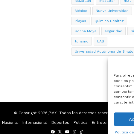
Mazatlan
Mazatlán
mzt
México
Nueva Universidad
Playas
Quimico Benitez
Rocha Moya
seguridad
S
turismo
UAS
Universidad Autónoma de Sinalo
Para ofrec
cookies par
consentimi
comportami
consentir o
característ
© Copyright 2026,PMX. Todos los derechos reservados.
A
Nacional
Internacional
Deportes
Politica
Entretenimiento
Esp
Facebook
X
YouTube
Instagram
TikTok
Política d