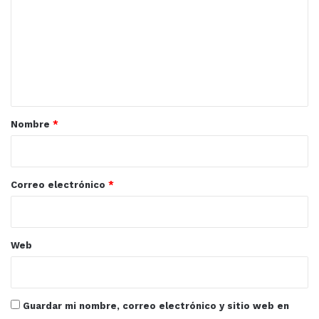
m
e
n
t
a
r
Nombre
*
i
o
*
Correo electrónico
*
Web
Guardar mi nombre, correo electrónico y sitio web en