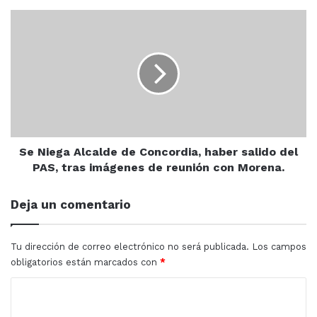
su
Se
estadía
Niega
en
Alcalde
el
de
bello
Concordia,
puerto.
haber
salido
del
PAS,
tras
Se Niega Alcalde de Concordia, haber salido del
imágenes
PAS, tras imágenes de reunión con Morena.
de
reunión
Deja un comentario
con
Morena.
Tu dirección de correo electrónico no será publicada.
Los campos
obligatorios están marcados con
*
C
o