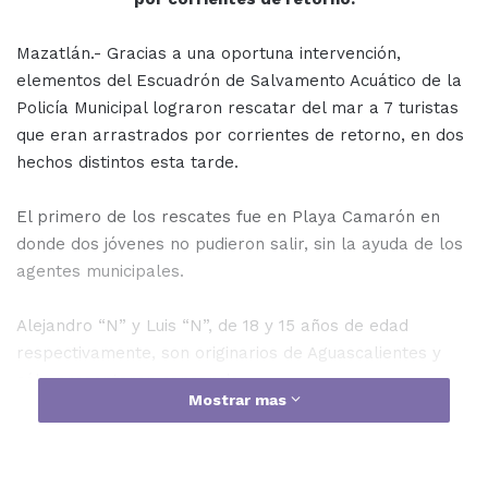
Mazatlán.- Gracias a una oportuna intervención,
elementos del Escuadrón de Salvamento Acuático de la
Policía Municipal lograron rescatar del mar a 7 turistas
que eran arrastrados por corrientes de retorno, en dos
hechos distintos esta tarde.
El primero de los rescates fue en Playa Camarón en
donde dos jóvenes no pudieron salir, sin la ayuda de los
agentes municipales.
Alejandro “N” y Luis “N”, de 18 y 15 años de edad
respectivamente, son originarios de Aguascalientes y
sólo presentaron cansancio.
Mostrar mas
En otro punto, también de la zona dorada, los agentes
municipales observaron que 5 personas eran