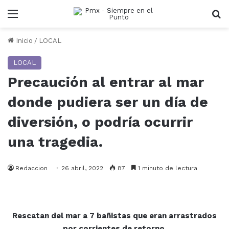
Menu
B
Inicio
/
LOCAL
LOCAL
Precaución al entrar al mar
donde pudiera ser un día de
diversión, o podría ocurrir
una tragedia.
Redaccion
26 abril, 2022
87
1 minuto de lectura
Rescatan del mar a 7 bañistas que eran arrastrados
por corrientes de retorno.