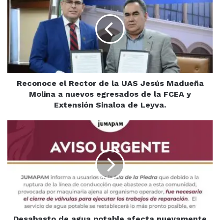
Rector
Además, se aclaró que en el programa de entrega
de
gratuita de uniformes, madres, padres o tutores podrán
la
solicitar las prendas conforme a la preferencia de sus
UAS
Jesús
hijas e hijos, sin restricciones.
Madueña
Molina
a
Reconoce el Rector de la UAS Jesús Madueña
nuevos
Molina a nuevos egresados de la FCEA y
egresados
Extensión Sinaloa de Leyva.
de
la
Desabasto
FCEA
de
y
agua
Extensión
potable
Sinaloa
afecta
de
nuevamente
Leyva.
a
la
Isla
de
Desabasto de agua potable afecta nuevamente