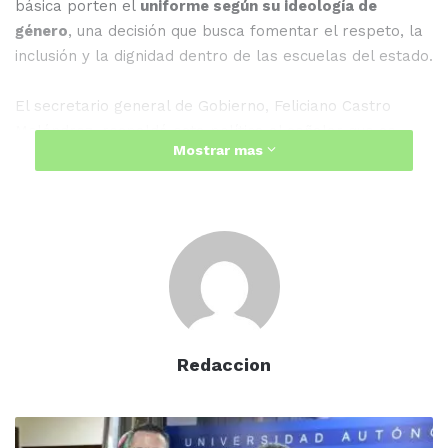
básica porten el
uniforme según su ideología de
género
, una decisión que busca fomentar el respeto, la
inclusión y la dignidad dentro de las escuelas del estado.
El secretario general de Gobierno, Feliciano Castro
Meléndrez, respaldó esta política al señalar que se
Mostrar mas
trata de una medida que atiende directamente los
derechos humanos de la infancia sinaloense. De acuerdo
con la titular de Sepyc, Gloria Himelda Félix Niebla, los
alumnos podrán elegir libremente usar falda o
pantalón, sin importar su sexo asignado al nacer.
Esta nueva disposición contempla que, por ejemplo, un
niño que se sienta más cómodo con falda podrá
portarla, al igual que una niña podrá usar pantalón si así
Redaccion
lo decide, todo en función de su identidad de género. La
medida está respaldada en los lineamientos educativos
Reconoce
y en el marco de los derechos humanos.
el