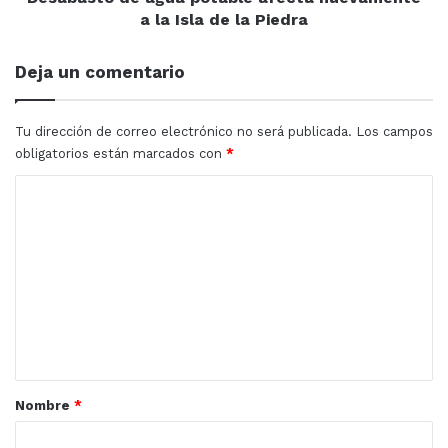
la
a la Isla de la Piedra
Piedra
Deja un comentario
Tu dirección de correo electrónico no será publicada.
Los campos
obligatorios están marcados con
*
C
o
m
e
n
t
a
r
Nombre
*
i