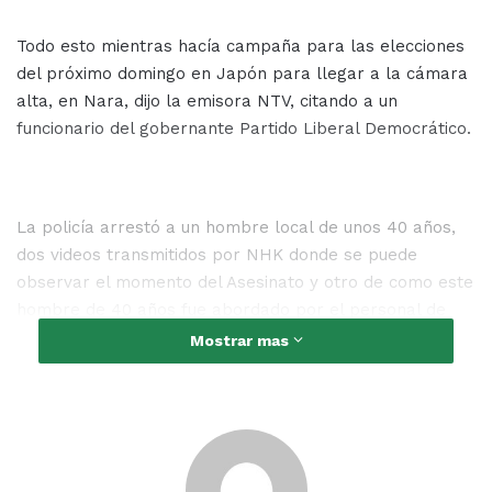
Todo esto mientras hacía campaña para las elecciones
del próximo domingo en Japón para llegar a la cámara
alta, en Nara, dijo la emisora NTV, citando a un
funcionario del gobernante Partido Liberal Democrático.
La policía arrestó a un hombre local de unos 40 años,
dos videos transmitidos por NHK donde se puede
observar el momento del Asesinato y otro de como este
hombre de 40 años fue abordado por el personal de
seguridad en la calle poco tiempo después.
Mostrar mas
Tras lo sucedido
Fumio Kishida
el primer ministro actual
de Japón y otros miembros del gabinete cancelaron sus
campañas, regresando a Tokio.