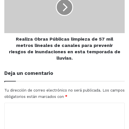
limpieza
de
57
mil
metros
lineales
de
Realiza Obras Públicas limpieza de 57 mil
canales
metros lineales de canales para prevenir
para
riesgos de inundaciones en esta temporada de
prevenir
lluvias.
riesgos
de
Deja un comentario
inundaciones
en
esta
Tu dirección de correo electrónico no será publicada.
Los campos
temporada
obligatorios están marcados con
*
de
lluvias.
C
o
m