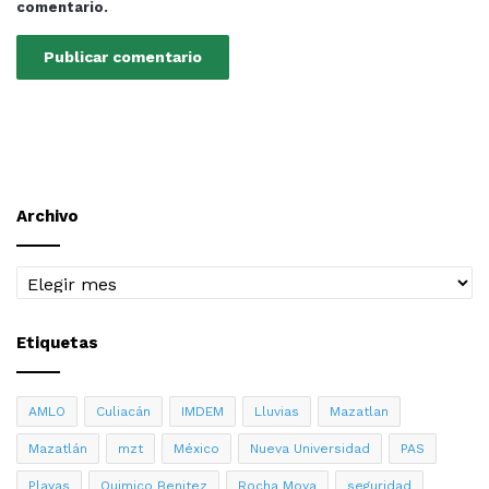
comentario.
Archivo
Archivo
Etiquetas
AMLO
Culiacán
IMDEM
Lluvias
Mazatlan
Mazatlán
mzt
México
Nueva Universidad
PAS
Playas
Quimico Benitez
Rocha Moya
seguridad