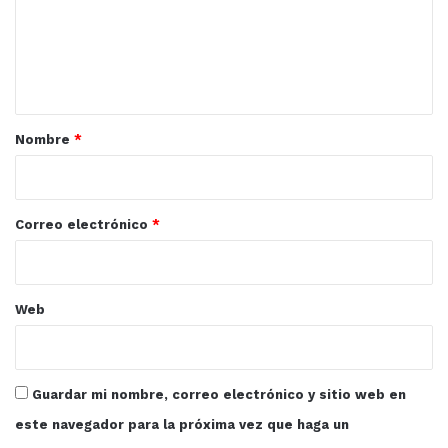
e
n
t
a
r
Nombre
*
i
o
*
Correo electrónico
*
Web
Guardar mi nombre, correo electrónico y sitio web en
este navegador para la próxima vez que haga un