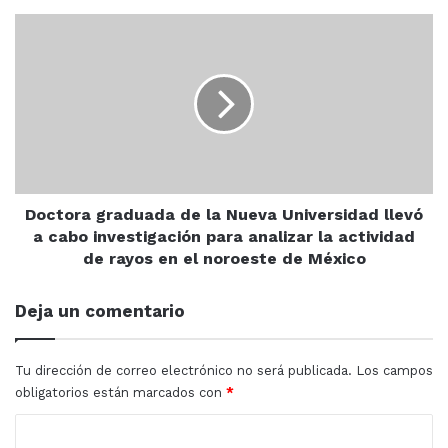
infundadas y elevan su estatus.
Rechazo
Doctora
de
graduada
su
de
Propuesta
la
al
Nueva
INE
ARGENTINA
Claudia Sheinbaum
Universidad
llevó
Javier Milei
Morena
Populismo
a
cabo
investigación
Doctora graduada de la Nueva Universidad llevó
para
a cabo investigación para analizar la actividad
analizar
de rayos en el noroeste de México
la
actividad
Deja un comentario
de
rayos
en
Tu dirección de correo electrónico no será publicada.
Los campos
el
obligatorios están marcados con
*
noroeste
de
C
México