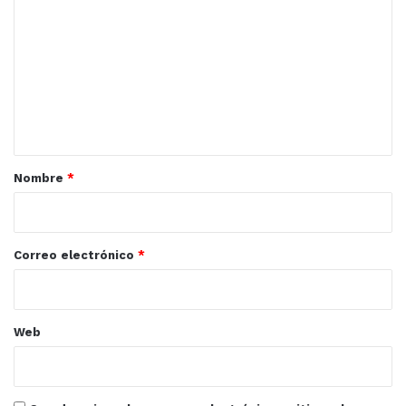
o
m
e
n
t
a
r
Nombre
*
i
o
*
Correo electrónico
*
Web