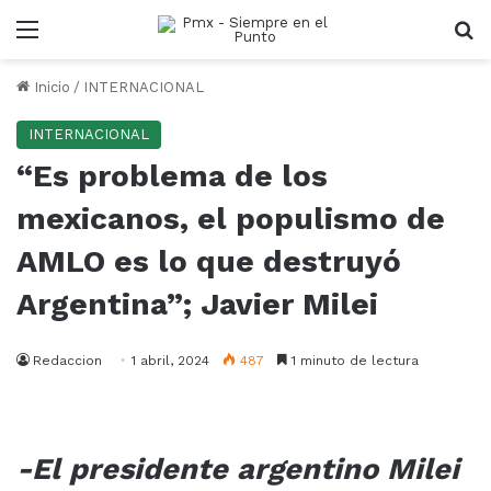
Menu
B
Inicio
/
INTERNACIONAL
INTERNACIONAL
“Es problema de los
mexicanos, el populismo de
AMLO es lo que destruyó
Argentina”; Javier Milei
Redaccion
1 abril, 2024
487
1 minuto de lectura
-El presidente argentino Milei