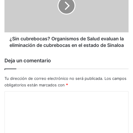
de
Salud
evaluan
la
eliminación
de
cubrebocas
¿Sin cubrebocas? Organismos de Salud evaluan la
en
eliminación de cubrebocas en el estado de Sinaloa
el
estado
Deja un comentario
de
Sinaloa
Tu dirección de correo electrónico no será publicada.
Los campos
obligatorios están marcados con
*
C
o
m
e
n