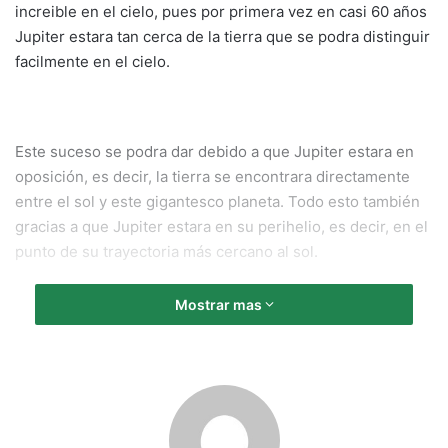
increible en el cielo, pues por primera vez en casi 60 años
Jupiter estara tan cerca de la tierra que se podra distinguir
facilmente en el cielo.
Este suceso se podra dar debido a que Jupiter estara en
oposición, es decir, la tierra se encontrara directamente
entre el sol y este gigantesco planeta. Todo esto también
gracias a que Jupiter estara en su perihelio, es decir, en el
punto de su trayectoria más cercano al sol.
Segun la NASA la distancia entre nuestro planeta y Jupiter
Mostrar mas
sera de 956.6 millones de kilometros, por lo que sera
posible divisar al planeta en el cielo nocturno, e incluso se
podran ver sus caracteristicas franjas si se utiliza un par
de binoculares o un telescopio.