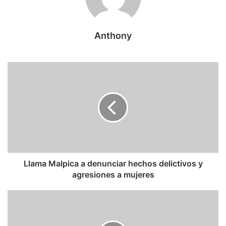
Astronomía
Anthony
Fenomeno
Jupiter
Llama
Malpica
a
denunciar
hechos
delictivos
y
agresiones
a
mujeres
Llama Malpica a denunciar hechos delictivos y
agresiones a mujeres
¿Sin
cubrebocas?
Organismos