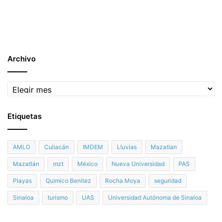
Archivo
Archivo
Etiquetas
AMLO
Culiacán
IMDEM
Lluvias
Mazatlan
Mazatlán
mzt
México
Nueva Universidad
PAS
Playas
Quimico Benitez
Rocha Moya
seguridad
Sinaloa
turismo
UAS
Universidad Autónoma de Sinaloa