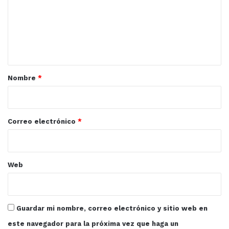
e
n
t
a
r
Nombre
*
i
o
*
Correo electrónico
*
Web
Guardar mi nombre, correo electrónico y sitio web en
este navegador para la próxima vez que haga un