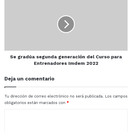
Se
lunas
gradúa
en
segunda
el
generación
cielo
del
Curso
para
Entrenadores
Imdem
2022
Se gradúa segunda generación del Curso para
Entrenadores Imdem 2022
Deja un comentario
Tu dirección de correo electrónico no será publicada.
Los campos
obligatorios están marcados con
*
C
o
m