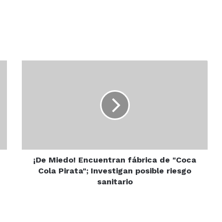
¡De
Miedo!
Encuentran
fábrica
de
"Coca
Cola
Pirata";
Investigan
posible
¡De Miedo! Encuentran fábrica de "Coca
riesgo
Cola Pirata"; Investigan posible riesgo
sanitario
sanitario