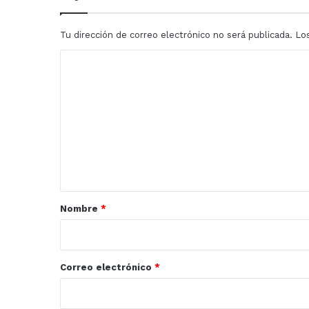
Tu dirección de correo electrónico no será publicada.
Lo
C
o
m
e
n
t
a
r
Nombre
*
i
o
*
Correo electrónico
*