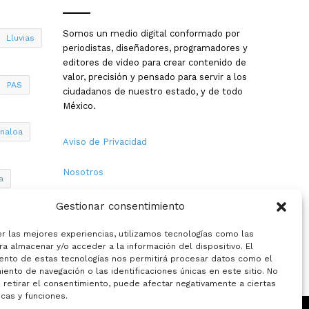
Somos un medio digital conformado por
Lluvias
periodistas, diseñadores, programadores y
editores de video para crear contenido de
valor, precisión y pensado para servir a los
PAS
ciudadanos de nuestro estado, y de todo
México.
inaloa
Aviso de Privacidad
Nosotros
a
Términos y Condiciones
Gestionar consentimiento
Política de Cookies
er las mejores experiencias, utilizamos tecnologías como las
a almacenar y/o acceder a la información del dispositivo. El
ento de estas tecnologías nos permitirá procesar datos como el
Contacto
ento de navegación o las identificaciones únicas en este sitio. No
 retirar el consentimiento, puede afectar negativamente a ciertas
icas y funciones.