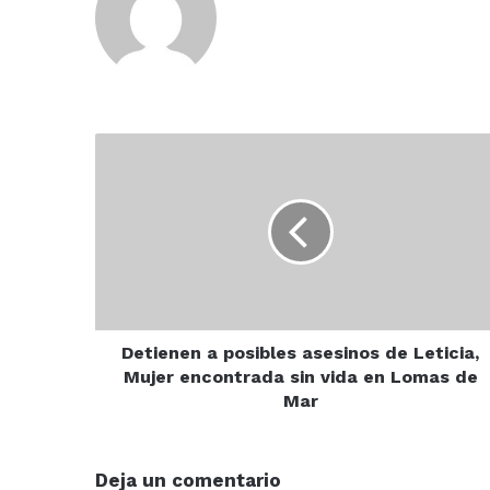
Detienen
a
posibles
asesinos
de
Leticia,
Mujer
encontrada
sin
vida
Detienen a posibles asesinos de Leticia,
en
Mujer encontrada sin vida en Lomas de
Lomas
Mar
de
Mar
Deja un comentario