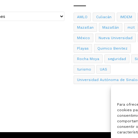
AMLO
Culiacán
IMDEM
Mazatlan
Mazatlán
mzt
México
Nueva Universidad
Playas
Quimico Benitez
Rocha Moya
seguridad
S
turismo
UAS
Universidad Autónoma de Sinalo
Para ofrec
cookies par
consentimi
comportami
consentir o
característ