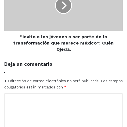
jóvenes
a
Esto hace reflexionar sobre el facil acceso a las armas,
ser
pues pese a que Tailandia tiene sus restricciones se
parte
estimaba que 1 de cada 10 habitantes cuentan con un
de
arma en sus casas.
la
transformación
“Invito a los jóvenes a ser parte de la
que
transformación que merece México”: Cuén
merece
Crimen
Tailandia
tiroteo
Ojeda.
México”:
Cuén
Deja un comentario
Ojeda.
Tu dirección de correo electrónico no será publicada.
Los campos
obligatorios están marcados con
*
C
o
m
e