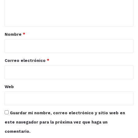
n
t
a
r
Nombre
*
i
o
*
Correo electrónico
*
Web
Guardar mi nombre, correo electrónico y sitio web en
este navegador para la próxima vez que haga un
comentario.