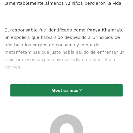
lamentablemente almenos 22 niños perdieron la vida.
El responsable fue identificado como Panya Khamrab,
un expolicia que había sido despedido a principios de
año bajo los cargos de consumo y venta de
metanfetaminas que justo había salido de enfrentar un
juicio por esos cargos cuyo veredicto se diria el día
viernes.
Según una maestra que sobrevivio el hombre fue la
guarderia buscando a su hijo, pero al no encontrarlo ahí
Mostrar mas
abrio fuego contra el personal que estaba comiendo
afuera y que intento detenerlo, después entro al recinto
donde le quito la vida a 22 infantes.