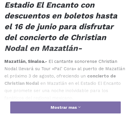
Estadio El Encanto con
descuentos en boletos hasta
el 16 de junio para disfrutar
del concierto de Christian
Nodal en Mazatlán-
Mazatlán, Sinaloa.-
El cantante sonorense Christian
Nodal llevará su Tour «Pal’ Cora» al puerto de Mazatlán
el próximo 3 de agosto, ofreciendo un
concierto de
Christian Nodal
en Mazatlán en el Estadio El Encanto
que promete ser una noche inolvidable para los
fanáticos del regional mexicano.
Mostrar mas
Síguenos en nuestra página de Facebook Cuarto
Poder México para estar al tanto de las últimas
noticias