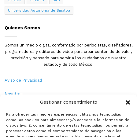
Sinaloa
turismo
UAS
Universidad Autónoma de Sinaloa
Quienes Somos
Somos un medio digital conformado por periodistas, diseñadores,
programadores y editores de video para crear contenido de valor,
precisión y pensado para servir a los ciudadanos de nuestro
estado, y de todo México.
Aviso de Privacidad
Nosotros
Gestionar consentimiento
Términos y Condiciones
Para ofrecer las mejores experiencias, utilizamos tecnologías
como las cookies para almacenar y/o acceder a la información del
Política de Cookies
dispositivo. El consentimiento de estas tecnologías nos permitirá
procesar datos como el comportamiento de navegación o las
Contacto
identificaciones únicas en este sitio. No consentir o retirar el