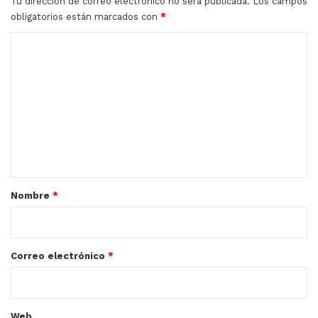
Tu dirección de correo electrónico no será publicada.
Los campos
obligatorios están marcados con
*
C
o
m
e
n
t
a
r
Nombre
*
i
o
*
Correo electrónico
*
Web