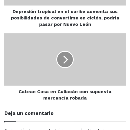
de
convertirse
Depresión tropical en el caribe aumenta sus
en
posibilidades de convertirse en ciclón, podría
ciclón,
pasar por Nuevo León
podría
pasar
Catean
por
Casa
Nuevo
en
León
Culiacán
con
supuesta
mercancía
robada
Catean Casa en Culiacán con supuesta
mercancía robada
Deja un comentario