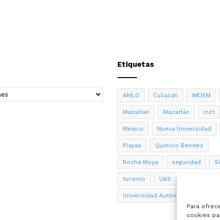
Etiquetas
AMLO
Culiacán
IMDEM
Mazatlan
Mazatlán
mzt
México
Nueva Universidad
Playas
Quimico Benitez
Rocha Moya
seguridad
S
turismo
UAS
Universidad Autónoma de Sinalo
Para ofrec
cookies par