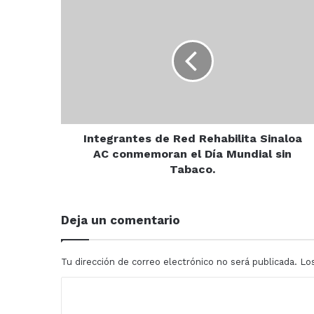
Integrantes
de
Red
Rehabilita
Sinaloa
AC
conmemoran
el
Día
Mundial
Integrantes de Red Rehabilita Sinaloa
sin
AC conmemoran el Día Mundial sin
Tabaco.
Tabaco.
Deja un comentario
Tu dirección de correo electrónico no será publicada.
Lo
C
o