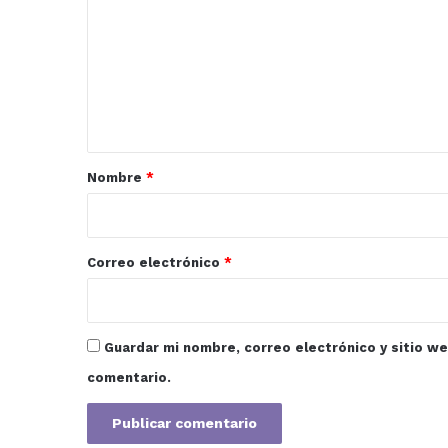
m
e
n
t
a
r
Nombre
*
i
o
*
Correo electrónico
*
Guardar mi nombre, correo electrónico y sitio w
comentario.