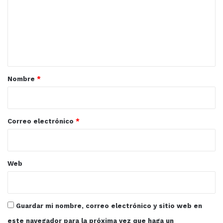
m
e
n
t
a
r
Nombre
*
i
o
*
Correo electrónico
*
Web
Por otro lado el médico Obstetra, dijo que los
anticonceptivos comunes no necesariamente previenen
Guardar mi nombre, correo electrónico y sitio web en
alguna enfermedad como el SIDA, los anticonceptivos
este navegador para la próxima vez que haga un