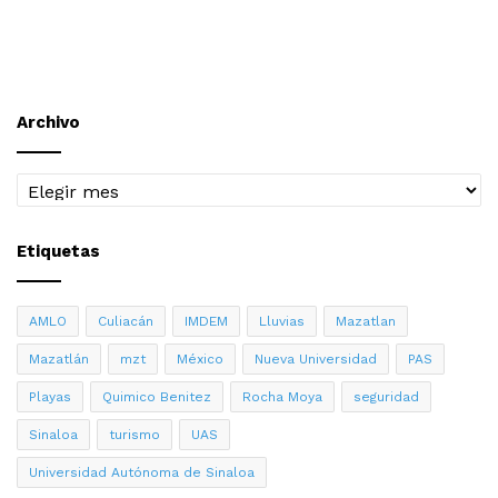
condón masculino de látex, es el único método que ha
demostrado proteger de enfermedades como el SIDA y
las de transmisión sexual.
Archivo
Mazatlán
Sinaloa
UAS
Archivo
Etiquetas
AMLO
Culiacán
IMDEM
Lluvias
Mazatlan
Mazatlán
mzt
México
Nueva Universidad
PAS
Playas
Quimico Benitez
Rocha Moya
seguridad
Sinaloa
turismo
UAS
Universidad Autónoma de Sinaloa