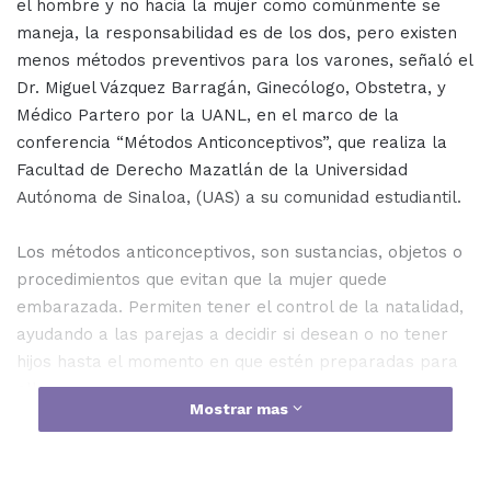
el hombre y no hacia la mujer como comúnmente se
maneja, la responsabilidad es de los dos, pero existen
menos métodos preventivos para los varones, señaló el
Dr. Miguel Vázquez Barragán, Ginecólogo, Obstetra, y
Médico Partero por la UANL, en el marco de la
conferencia “Métodos Anticonceptivos”, que realiza la
Facultad de Derecho Mazatlán de la Universidad
Autónoma de Sinaloa, (UAS) a su comunidad estudiantil.
Los métodos anticonceptivos, son sustancias, objetos o
procedimientos que evitan que la mujer quede
embarazada. Permiten tener el control de la natalidad,
ayudando a las parejas a decidir si desean o no tener
hijos hasta el momento en que estén preparadas para
ello.
Mostrar mas
“Hoy vine a darles una plática a los estudiantes de la