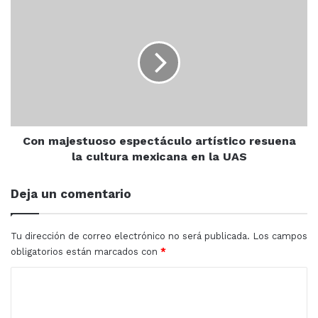
Estado
Con
tienen regulado la interrupción del embarazo. Y por
majestuoso
ende, informó que han incrementado los números desde
espectáculo
artístico
que esto está a favor del sentimiento y pensamiento de
resuena
que un embarazo no sea deseado.
la
cultura
mexicana
en
la
Con majestuoso espectáculo artístico resuena
UAS
la cultura mexicana en la UAS
Deja un comentario
Tu dirección de correo electrónico no será publicada.
Los campos
obligatorios están marcados con
*
C
o