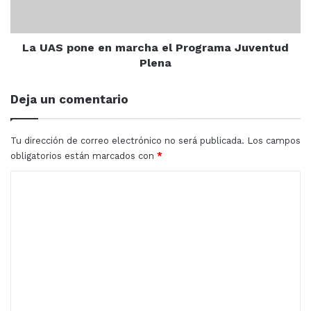
Programa
Juventud
Plena
La UAS pone en marcha el Programa Juventud
Plena
Deja un comentario
Tu dirección de correo electrónico no será publicada.
Los campos
obligatorios están marcados con
*
C
o
m
e
n
t
a