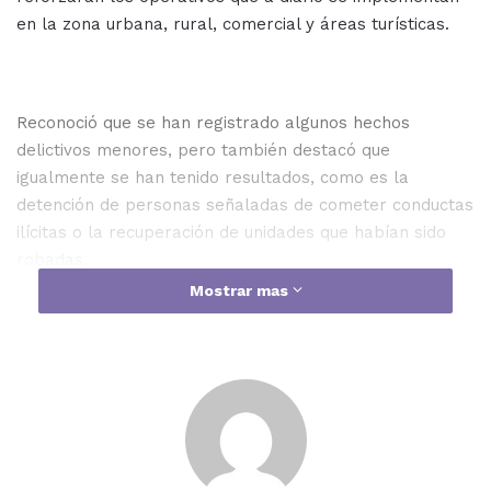
en la zona urbana, rural, comercial y áreas turísticas.
Reconoció que se han registrado algunos hechos
delictivos menores, pero también destacó que
igualmente se han tenido resultados, como es la
detención de personas señaladas de cometer conductas
ilícitas o la recuperación de unidades que habían sido
robadas.
Mostrar mas
Agregó que el Programa de Alcoholemia no será
suspendido, ni tampoco el de revisiones a las
motocicletas, con el fin de prevenir accidentes.
Alcoholemia
Mazatlan
Semana Santa 2022