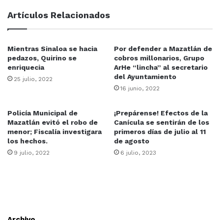
Artículos Relacionados
Mientras Sinaloa se hacia
Por defender a Mazatlán de
pedazos, Quirino se
cobros millonarios, Grupo
enriquecia
ArHe “lincha” al secretario
del Ayuntamiento
25 julio, 2022
16 junio, 2022
Policía Municipal de
¡Prepárense! Efectos de la
Mazatlán evitó el robo de
Canícula se sentirán de los
menor; Fiscalía investigara
primeros días de julio al 11
los hechos.
de agosto
9 julio, 2022
6 julio, 2023
Archivo