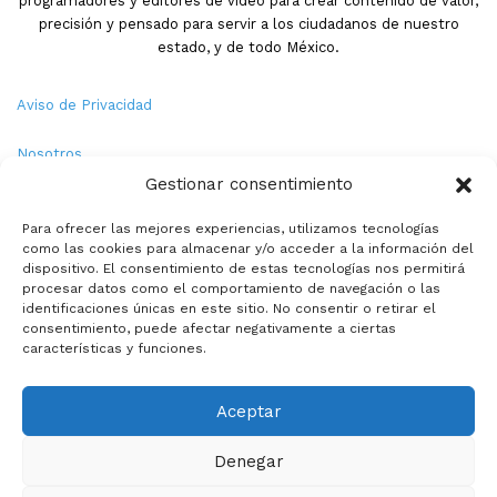
programadores y editores de video para crear contenido de valor,
precisión y pensado para servir a los ciudadanos de nuestro
estado, y de todo México.
Aviso de Privacidad
Nosotros
Gestionar consentimiento
Términos y Condiciones
Para ofrecer las mejores experiencias, utilizamos tecnologías
como las cookies para almacenar y/o acceder a la información del
Política de Cookies
dispositivo. El consentimiento de estas tecnologías nos permitirá
procesar datos como el comportamiento de navegación o las
Contacto
identificaciones únicas en este sitio. No consentir o retirar el
consentimiento, puede afectar negativamente a ciertas
características y funciones.
© Copyright 2026,PMX. Todos los derechos reservados.
Aceptar
Inicio
Local
Estatal
Nacional
Internacional
Deportes
Denegar
Politica
Entretenimiento
Especiales
La opinion de: