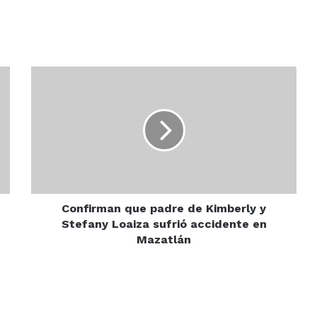
Confirman
que
padre
de
Kimberly
y
Stefany
Loaiza
sufrió
accidente
Confirman que padre de Kimberly y
en
Stefany Loaiza sufrió accidente en
Mazatlán
Mazatlán