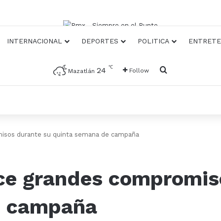
INTERNACIONAL
DEPORTES
POLITICA
ENTRETE
℃
Busqueda
24
Follow
Mazatlán
sos durante su quinta semana de campaña
e grandes compromiso
e campaña