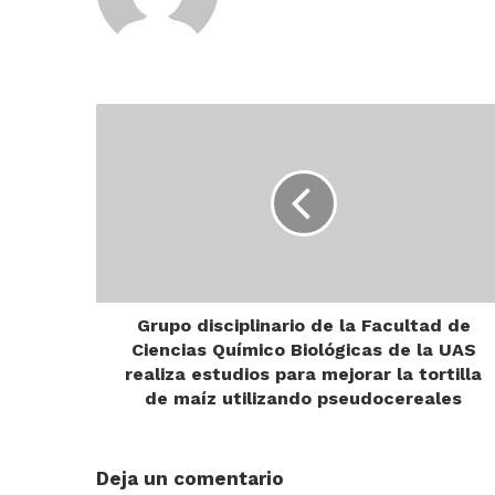
Grupo
disciplinario
de
la
Facultad
de
Ciencias
Químico
Biológicas
de
Grupo disciplinario de la Facultad de
la
Ciencias Químico Biológicas de la UAS
UAS
realiza estudios para mejorar la tortilla
realiza
de maíz utilizando pseudocereales
estudios
para
mejorar
Deja un comentario
la