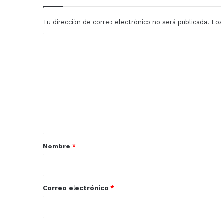
tortilla
de
Tu dirección de correo electrónico no será publicada.
Lo
maíz
utilizando
C
pseudocereales
o
m
e
n
t
a
r
Nombre
*
i
o
*
Correo electrónico
*