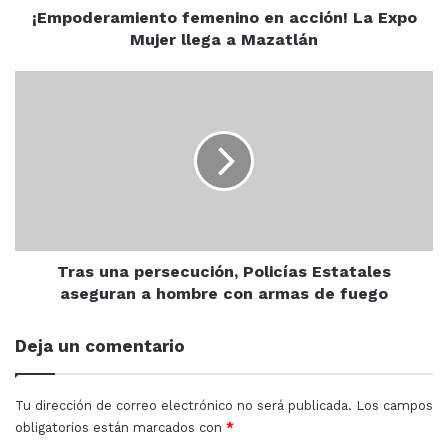
Mazatlán
¡Empoderamiento femenino en acción! La Expo
Mujer llega a Mazatlán
Tras
una
persecución,
Policías
Estatales
aseguran
Jaime Othoniel Barron Valdez, titular de la corporación
a
preventiva, hace el llamado a la sociedad a conducirse
hombre
respetando la ley de movilidad sustentable y con la
con
debida documentación, para que en caso de llegar a
armas
Tras una persecución, Policías Estatales
algún punto de observación puedan continuar
de
aseguran a hombre con armas de fuego
fuego
libremente, añadió que si algún agente les pide alguna
cantidad de dinero los denuncie ante el departamento
Deja un comentario
de asuntos internos de la corporación preventiva .
Tu dirección de correo electrónico no será publicada.
Los campos
obligatorios están marcados con
*