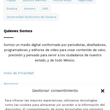
Playas
Quimico Benitez
Rocha Moya
seguridad
Sinaloa
turismo
UAS
Universidad Autónoma de Sinaloa
Quienes Somos
Somos un medio digital conformado por periodistas, diseñadores,
programadores y editores de video para crear contenido de valor,
precisión y pensado para servir a los ciudadanos de nuestro
estado, y de todo México.
Aviso de Privacidad
Nosotros
Gestionar consentimiento
Términos y Condiciones
Para ofrecer las mejores experiencias, utilizamos tecnologías
como las cookies para almacenar y/o acceder a la información del
Política de Cookies
dispositivo. El consentimiento de estas tecnologías nos permitirá